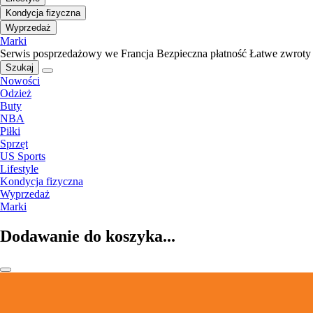
Kondycja fizyczna
Wyprzedaż
Marki
Serwis posprzedażowy we Francja
Bezpieczna płatność
Łatwe zwroty
Szukaj
Nowości
Odzież
Buty
NBA
Piłki
Sprzęt
US Sports
Lifestyle
Kondycja fizyczna
Wyprzedaż
Marki
Dodawanie do koszyka...