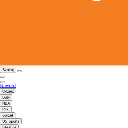
Szukaj
Nowości
Odzież
Buty
NBA
Piłki
Sprzęt
US Sports
Lifestyle