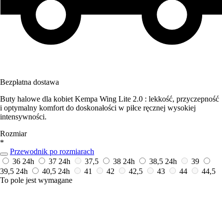
Bezpłatna dostawa
Buty halowe dla kobiet Kempa Wing Lite 2.0 : lekkość, przyczepność
i optymalny komfort do doskonałości w piłce ręcznej wysokiej
intensywności.
Rozmiar
*
Przewodnik po rozmiarach
36
24h
37
24h
37,5
38
24h
38,5
24h
39
39,5
24h
40,5
24h
41
42
42,5
43
44
44,5
To pole jest wymagane