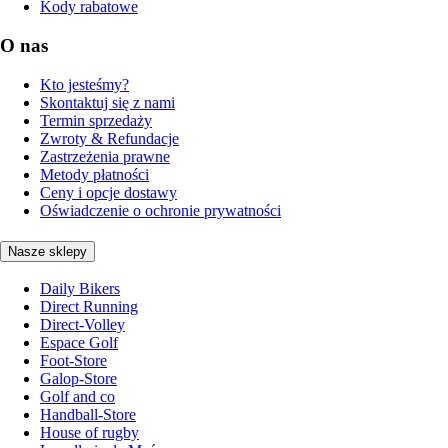
Kody rabatowe
O nas
Kto jesteśmy?
Skontaktuj się z nami
Termin sprzedaży
Zwroty & Refundacje
Zastrzeżenia prawne
Metody płatności
Ceny i opcje dostawy
Oświadczenie o ochronie prywatności
Nasze sklepy
Daily Bikers
Direct Running
Direct-Volley
Espace Golf
Foot-Store
Galop-Store
Golf and co
Handball-Store
House of rugby