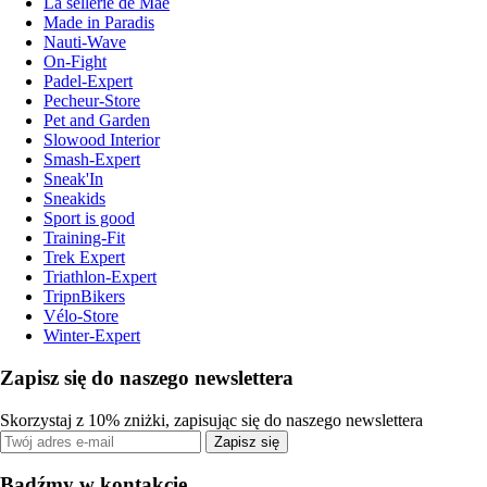
La sellerie de Maé
Made in Paradis
Nauti-Wave
On-Fight
Padel-Expert
Pecheur-Store
Pet and Garden
Slowood Interior
Smash-Expert
Sneak'In
Sneakids
Sport is good
Training-Fit
Trek Expert
Triathlon-Expert
TripnBikers
Vélo-Store
Winter-Expert
Zapisz się do naszego newslettera
Skorzystaj z 10% zniżki, zapisując się do naszego newslettera
Zapisz się
Bądźmy w kontakcie