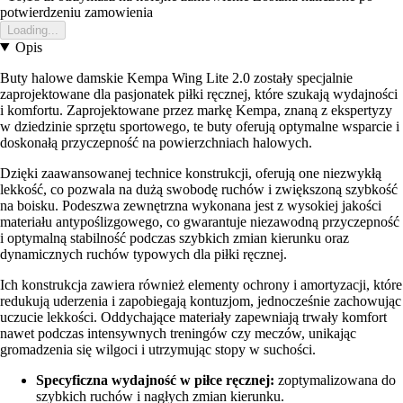
potwierdzeniu zamowienia
Loading...
Opis
Buty halowe damskie Kempa Wing Lite 2.0 zostały specjalnie
zaprojektowane dla pasjonatek piłki ręcznej, które szukają wydajności
i komfortu. Zaprojektowane przez markę Kempa, znaną z ekspertyzy
w dziedzinie sprzętu sportowego, te buty oferują optymalne wsparcie i
doskonałą przyczepność na powierzchniach halowych.
Dzięki zaawansowanej technice konstrukcji, oferują one niezwykłą
lekkość, co pozwala na dużą swobodę ruchów i zwiększoną szybkość
na boisku. Podeszwa zewnętrzna wykonana jest z wysokiej jakości
materiału antypoślizgowego, co gwarantuje niezawodną przyczepność
i optymalną stabilność podczas szybkich zmian kierunku oraz
dynamicznych ruchów typowych dla piłki ręcznej.
Ich konstrukcja zawiera również elementy ochrony i amortyzacji, które
redukują uderzenia i zapobiegają kontuzjom, jednocześnie zachowując
uczucie lekkości. Oddychające materiały zapewniają trwały komfort
nawet podczas intensywnych treningów czy meczów, unikając
gromadzenia się wilgoci i utrzymując stopy w suchości.
Specyficzna wydajność w piłce ręcznej:
zoptymalizowana do
szybkich ruchów i nagłych zmian kierunku.