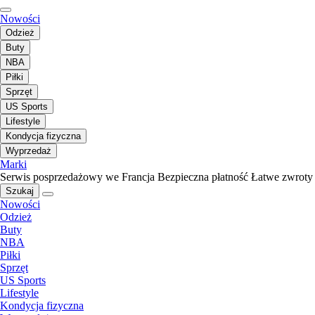
Nowości
Odzież
Buty
NBA
Piłki
Sprzęt
US Sports
Lifestyle
Kondycja fizyczna
Wyprzedaż
Marki
Serwis posprzedażowy we Francja
Bezpieczna płatność
Łatwe zwroty
Szukaj
Nowości
Odzież
Buty
NBA
Piłki
Sprzęt
US Sports
Lifestyle
Kondycja fizyczna