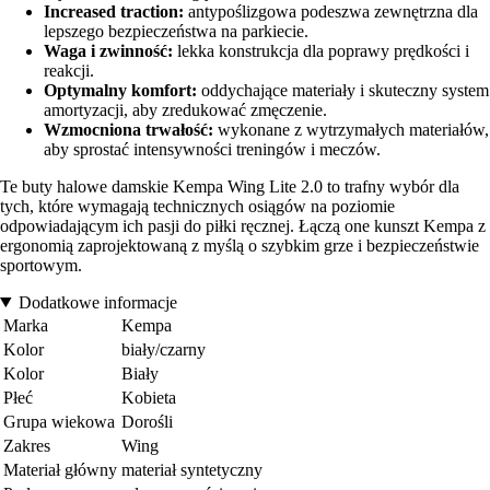
Increased traction:
antypoślizgowa podeszwa zewnętrzna dla
lepszego bezpieczeństwa na parkiecie.
Waga i zwinność:
lekka konstrukcja dla poprawy prędkości i
reakcji.
Optymalny komfort:
oddychające materiały i skuteczny system
amortyzacji, aby zredukować zmęczenie.
Wzmocniona trwałość:
wykonane z wytrzymałych materiałów,
aby sprostać intensywności treningów i meczów.
Te buty halowe damskie Kempa Wing Lite 2.0 to trafny wybór dla
tych, które wymagają technicznych osiągów na poziomie
odpowiadającym ich pasji do piłki ręcznej. Łączą one kunszt Kempa z
ergonomią zaprojektowaną z myślą o szybkim grze i bezpieczeństwie
sportowym.
Dodatkowe informacje
Marka
Kempa
Kolor
biały/czarny
Kolor
Biały
Płeć
Kobieta
Grupa wiekowa
Dorośli
Zakres
Wing
Materiał główny
materiał syntetyczny