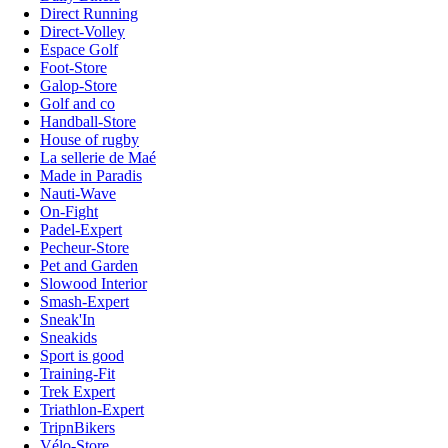
Direct Running
Direct-Volley
Espace Golf
Foot-Store
Galop-Store
Golf and co
Handball-Store
House of rugby
La sellerie de Maé
Made in Paradis
Nauti-Wave
On-Fight
Padel-Expert
Pecheur-Store
Pet and Garden
Slowood Interior
Smash-Expert
Sneak'In
Sneakids
Sport is good
Training-Fit
Trek Expert
Triathlon-Expert
TripnBikers
Vélo-Store