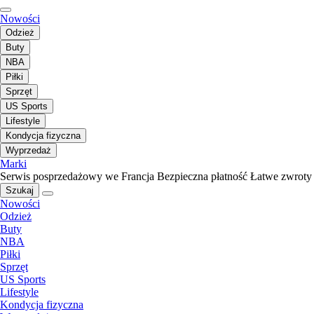
Nowości
Odzież
Buty
NBA
Piłki
Sprzęt
US Sports
Lifestyle
Kondycja fizyczna
Wyprzedaż
Marki
Serwis posprzedażowy we Francja
Bezpieczna płatność
Łatwe zwroty
Szukaj
Nowości
Odzież
Buty
NBA
Piłki
Sprzęt
US Sports
Lifestyle
Kondycja fizyczna