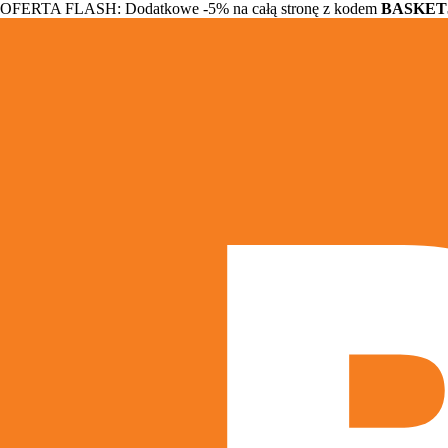
OFERTA FLASH: Dodatkowe -5% na całą stronę z kodem
BASKET