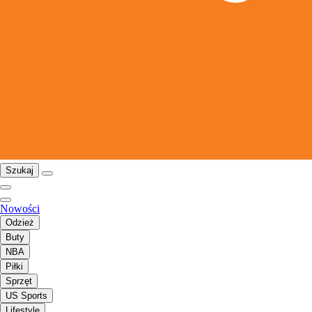
Szukaj
Nowości
Odzież
Buty
NBA
Piłki
Sprzęt
US Sports
Lifestyle