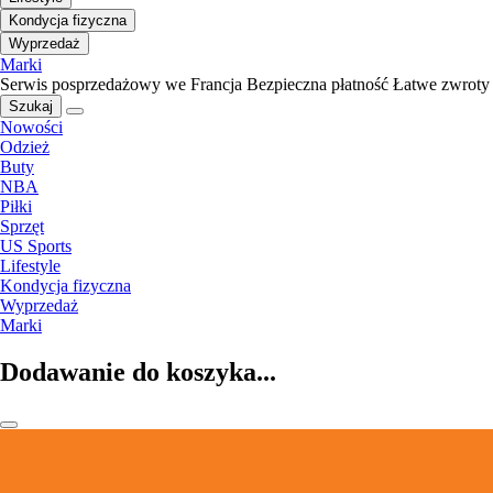
Kondycja fizyczna
Wyprzedaż
Marki
Serwis posprzedażowy we Francja
Bezpieczna płatność
Łatwe zwroty
Szukaj
Nowości
Odzież
Buty
NBA
Piłki
Sprzęt
US Sports
Lifestyle
Kondycja fizyczna
Wyprzedaż
Marki
Dodawanie do koszyka...