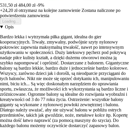
531,50 zł
484,00 zł
-9%
+24,20 zł
otrzymasz na kolejne zamowienie
Zostana naliczone po
potwierdzeniu zamowienia
Loading...
Opis
Bardzo lekka i wytrzymała piłka gigant, idealna do gier
kooperacyjnych. Trwały, zmywalny, podwójnie szyty nylonowy
pokrowiec zapewnia maksymalną trwałość, nawet po intensywnym
użytkowaniu w społeczności. Duży lateksowy pęcherz pod pokrywą
nadaje piłce kulisty kształt, a dzięki dużemu otworowi można ją
szybko napompować i opróżnić. Dostarczane z balonem. Gigantyczne
balony są bardzo lekkie, bardzo duże i jednocześnie bardzo kolorowe.
Wszyscy, zarówno dzieci jak i dorośli, są nieodparcie przyciągani do
tych balonów. Nikt nie może się oprzeć dotykaniu ich, manipulowaniu
nimi, biciu ich... Są więc doskonałym narzędziem do uprawiania
sportu, zwłaszcza, że możliwości ich wykorzystania są bardzo liczne i
zróżnicowane. Ogromne balony są idealne do rozwijania wyobraźni i
kreatywności od 3 do 77 roku życia. Ostrzeżenie: wszystkie balony
giganty są wykonane z nylonowej powłoki zewnętrznej i balonu.
Dlatego należy uważać, aby nie używać balonu w pobliżu ostrych
przedmiotów, takich jak gwoździe, noże, metalowe kolce itp. Kopertę
można dość łatwo naprawić (za pomocą maszyny do szycia). Do
każdego balonu możemy oczywiście dostarczyć zapasowy balon.