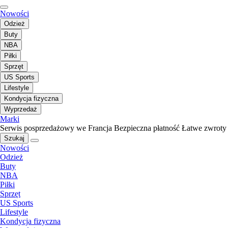
Nowości
Odzież
Buty
NBA
Piłki
Sprzęt
US Sports
Lifestyle
Kondycja fizyczna
Wyprzedaż
Marki
Serwis posprzedażowy we Francja
Bezpieczna płatność
Łatwe zwroty
Szukaj
Nowości
Odzież
Buty
NBA
Piłki
Sprzęt
US Sports
Lifestyle
Kondycja fizyczna