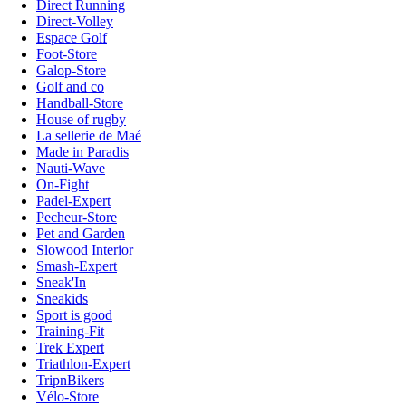
Direct Running
Direct-Volley
Espace Golf
Foot-Store
Galop-Store
Golf and co
Handball-Store
House of rugby
La sellerie de Maé
Made in Paradis
Nauti-Wave
On-Fight
Padel-Expert
Pecheur-Store
Pet and Garden
Slowood Interior
Smash-Expert
Sneak'In
Sneakids
Sport is good
Training-Fit
Trek Expert
Triathlon-Expert
TripnBikers
Vélo-Store