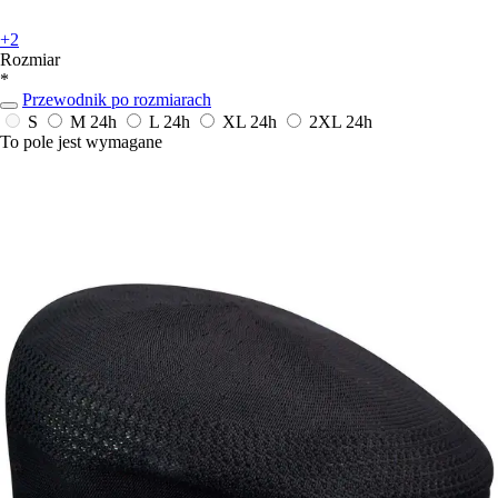
+2
Rozmiar
*
Przewodnik po rozmiarach
S
M
24h
L
24h
XL
24h
2XL
24h
To pole jest wymagane