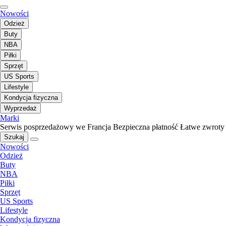
Nowości
Odzież
Buty
NBA
Piłki
Sprzęt
US Sports
Lifestyle
Kondycja fizyczna
Wyprzedaż
Marki
Serwis posprzedażowy we Francja
Bezpieczna płatność
Łatwe zwroty
Szukaj
Nowości
Odzież
Buty
NBA
Piłki
Sprzęt
US Sports
Lifestyle
Kondycja fizyczna