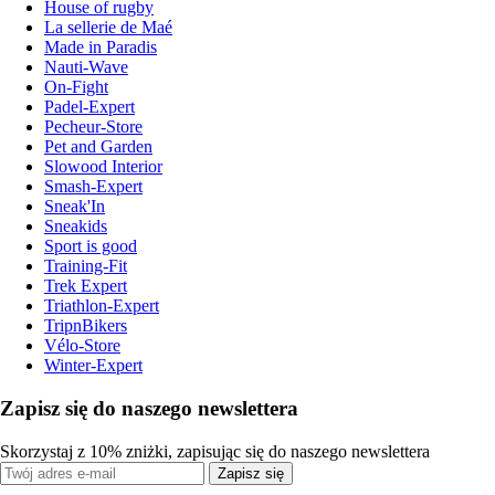
House of rugby
La sellerie de Maé
Made in Paradis
Nauti-Wave
On-Fight
Padel-Expert
Pecheur-Store
Pet and Garden
Slowood Interior
Smash-Expert
Sneak'In
Sneakids
Sport is good
Training-Fit
Trek Expert
Triathlon-Expert
TripnBikers
Vélo-Store
Winter-Expert
Zapisz się do naszego newslettera
Skorzystaj z 10% zniżki, zapisując się do naszego newslettera
Zapisz się