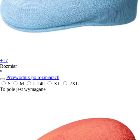
+17
Rozmiar
*
Przewodnik po rozmiarach
S
M
L
24h
XL
2XL
To pole jest wymagane