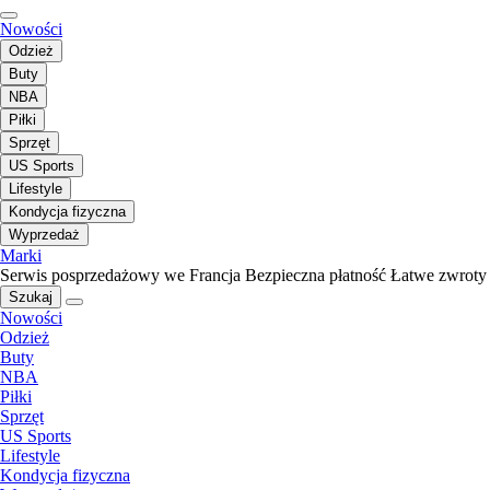
Nowości
Odzież
Buty
NBA
Piłki
Sprzęt
US Sports
Lifestyle
Kondycja fizyczna
Wyprzedaż
Marki
Serwis posprzedażowy we Francja
Bezpieczna płatność
Łatwe zwroty
Szukaj
Nowości
Odzież
Buty
NBA
Piłki
Sprzęt
US Sports
Lifestyle
Kondycja fizyczna