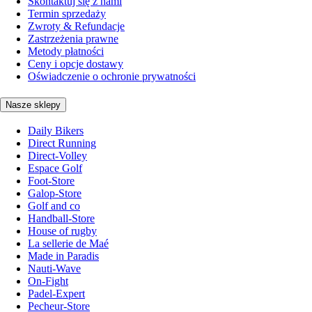
Skontaktuj się z nami
Termin sprzedaży
Zwroty & Refundacje
Zastrzeżenia prawne
Metody płatności
Ceny i opcje dostawy
Oświadczenie o ochronie prywatności
Nasze sklepy
Daily Bikers
Direct Running
Direct-Volley
Espace Golf
Foot-Store
Galop-Store
Golf and co
Handball-Store
House of rugby
La sellerie de Maé
Made in Paradis
Nauti-Wave
On-Fight
Padel-Expert
Pecheur-Store