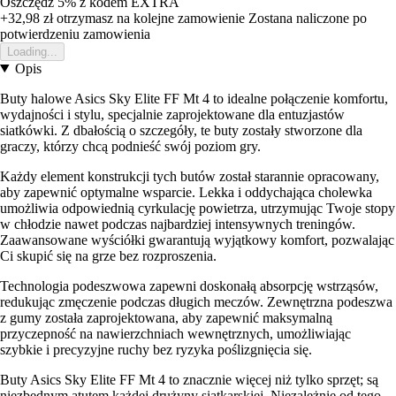
Oszczędź 5%
z kodem
EXTRA
+32,98 zł
otrzymasz na kolejne zamowienie
Zostana naliczone po
potwierdzeniu zamowienia
Loading...
Opis
Buty halowe Asics Sky Elite FF Mt 4 to idealne połączenie komfortu,
wydajności i stylu, specjalnie zaprojektowane dla entuzjastów
siatkówki. Z dbałością o szczegóły, te buty zostały stworzone dla
graczy, którzy chcą podnieść swój poziom gry.
Każdy element konstrukcji tych butów został starannie opracowany,
aby zapewnić optymalne wsparcie. Lekka i oddychająca cholewka
umożliwia odpowiednią cyrkulację powietrza, utrzymując Twoje stopy
w chłodzie nawet podczas najbardziej intensywnych treningów.
Zaawansowane wyściółki gwarantują wyjątkowy komfort, pozwalając
Ci skupić się na grze bez rozproszenia.
Technologia podeszwowa zapewni doskonałą absorpcję wstrząsów,
redukując zmęczenie podczas długich meczów. Zewnętrzna podeszwa
z gumy została zaprojektowana, aby zapewnić maksymalną
przyczepność na nawierzchniach wewnętrznych, umożliwiając
szybkie i precyzyjne ruchy bez ryzyka poślizgnięcia się.
Buty Asics Sky Elite FF Mt 4 to znacznie więcej niż tylko sprzęt; są
niezbędnym atutem każdej drużyny siatkarskiej. Niezależnie od tego,