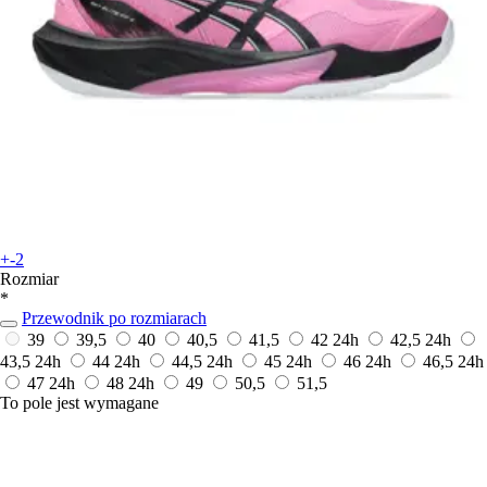
+-2
Rozmiar
*
Przewodnik po rozmiarach
39
39,5
40
40,5
41,5
42
24h
42,5
24h
43,5
24h
44
24h
44,5
24h
45
24h
46
24h
46,5
24h
47
24h
48
24h
49
50,5
51,5
To pole jest wymagane