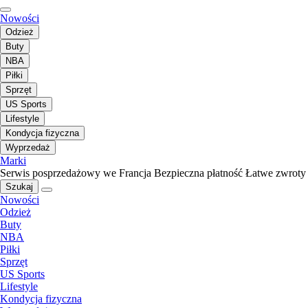
Nowości
Odzież
Buty
NBA
Piłki
Sprzęt
US Sports
Lifestyle
Kondycja fizyczna
Wyprzedaż
Marki
Serwis posprzedażowy we Francja
Bezpieczna płatność
Łatwe zwroty
Szukaj
Nowości
Odzież
Buty
NBA
Piłki
Sprzęt
US Sports
Lifestyle
Kondycja fizyczna