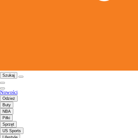
Szukaj
Nowości
Odzież
Buty
NBA
Piłki
Sprzęt
US Sports
Lifestyle