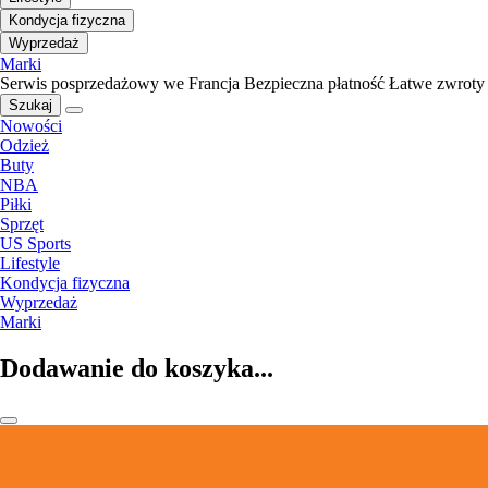
Kondycja fizyczna
Wyprzedaż
Marki
Serwis posprzedażowy we Francja
Bezpieczna płatność
Łatwe zwroty
Szukaj
Nowości
Odzież
Buty
NBA
Piłki
Sprzęt
US Sports
Lifestyle
Kondycja fizyczna
Wyprzedaż
Marki
Dodawanie do koszyka...