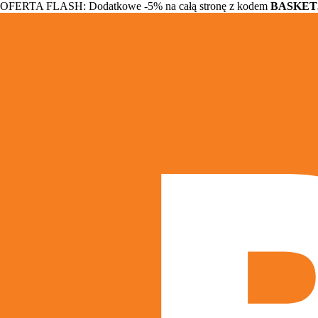
OFERTA FLASH: Dodatkowe -5% na całą stronę z kodem
BASKET