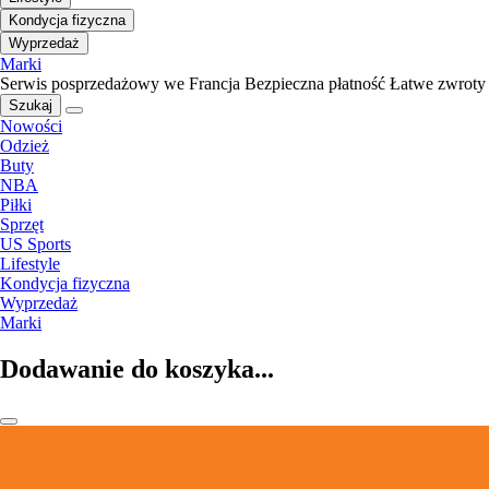
Kondycja fizyczna
Wyprzedaż
Marki
Serwis posprzedażowy we Francja
Bezpieczna płatność
Łatwe zwroty
Szukaj
Nowości
Odzież
Buty
NBA
Piłki
Sprzęt
US Sports
Lifestyle
Kondycja fizyczna
Wyprzedaż
Marki
Dodawanie do koszyka...