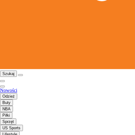
Szukaj
Nowości
Odzież
Buty
NBA
Piłki
Sprzęt
US Sports
Lifestyle