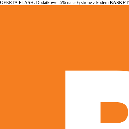
OFERTA FLASH: Dodatkowe -5% na całą stronę z kodem
BASKET