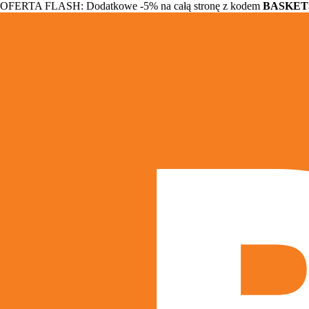
OFERTA FLASH: Dodatkowe -5% na całą stronę z kodem
BASKET