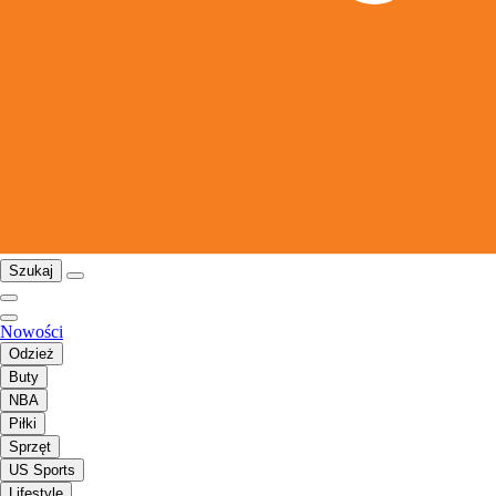
Szukaj
Nowości
Odzież
Buty
NBA
Piłki
Sprzęt
US Sports
Lifestyle