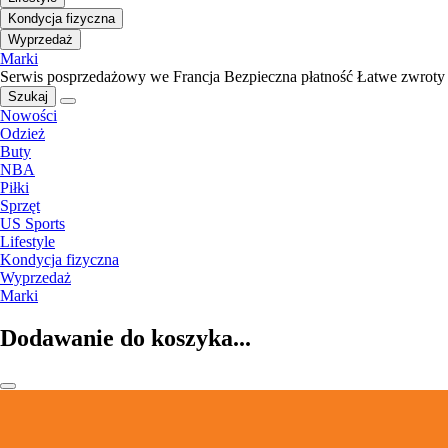
Kondycja fizyczna
Wyprzedaż
Marki
Serwis posprzedażowy we Francja
Bezpieczna płatność
Łatwe zwroty
Szukaj
Nowości
Odzież
Buty
NBA
Piłki
Sprzęt
US Sports
Lifestyle
Kondycja fizyczna
Wyprzedaż
Marki
Dodawanie do koszyka...