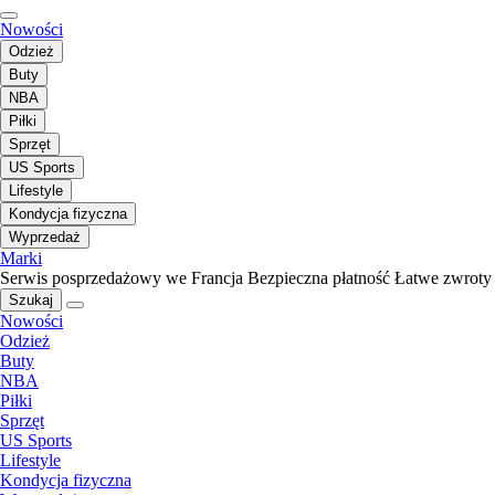
Nowości
Odzież
Buty
NBA
Piłki
Sprzęt
US Sports
Lifestyle
Kondycja fizyczna
Wyprzedaż
Marki
Serwis posprzedażowy we Francja
Bezpieczna płatność
Łatwe zwroty
Szukaj
Nowości
Odzież
Buty
NBA
Piłki
Sprzęt
US Sports
Lifestyle
Kondycja fizyczna