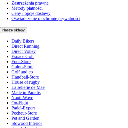
Zastrzeżenia prawne
Metody płatności
Ceny i opcje dostawy
Oświadczenie o ochronie prywatności
Nasze sklepy
Daily Bikers
Direct Running
Direct-Volley
Espace Golf
Foot-Store
Galop-Store
Golf and co
Handball-Store
House of rugby
La sellerie de Maé
Made in Paradis
Nauti-Wave
On-Fight
Padel-Expert
Pecheur-Store
Pet and Garden
Slowood Interior