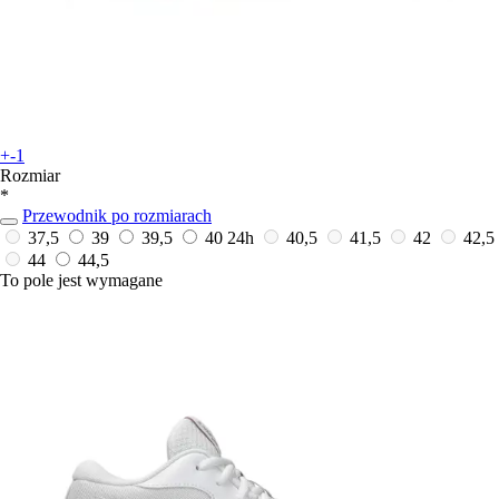
+-1
Rozmiar
*
Przewodnik po rozmiarach
37,5
39
39,5
40
24h
40,5
41,5
42
42,5
44
44,5
To pole jest wymagane