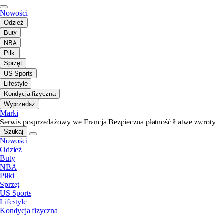
Nowości
Odzież
Buty
NBA
Piłki
Sprzęt
US Sports
Lifestyle
Kondycja fizyczna
Wyprzedaż
Marki
Serwis posprzedażowy we Francja
Bezpieczna płatność
Łatwe zwroty
Szukaj
Nowości
Odzież
Buty
NBA
Piłki
Sprzęt
US Sports
Lifestyle
Kondycja fizyczna