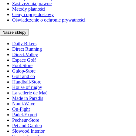
Zastrzeżenia prawne
Metody płatności
Ceny i opcje dostawy
Oświadczenie o ochronie prywatności
Nasze sklepy
Daily Bikers
Direct Running
Direct-Volley
Espace Golf
Foot-Store
Galop-Store
Golf and co
Handball-Store
House of rugby
La sellerie de Maé
Made in Paradis
Nauti-Wave
On-Fight
Padel-Expert
Pecheur-Store
Pet and Garden
Slowood Interior