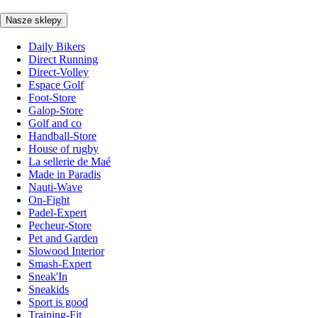
Nasze sklepy
Daily Bikers
Direct Running
Direct-Volley
Espace Golf
Foot-Store
Galop-Store
Golf and co
Handball-Store
House of rugby
La sellerie de Maé
Made in Paradis
Nauti-Wave
On-Fight
Padel-Expert
Pecheur-Store
Pet and Garden
Slowood Interior
Smash-Expert
Sneak'In
Sneakids
Sport is good
Training-Fit