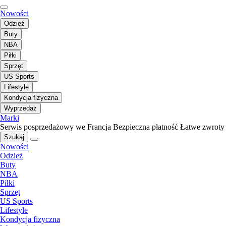
Nowości
Odzież
Buty
NBA
Piłki
Sprzęt
US Sports
Lifestyle
Kondycja fizyczna
Wyprzedaż
Marki
Serwis posprzedażowy we Francja
Bezpieczna płatność
Łatwe zwroty
Szukaj
Nowości
Odzież
Buty
NBA
Piłki
Sprzęt
US Sports
Lifestyle
Kondycja fizyczna