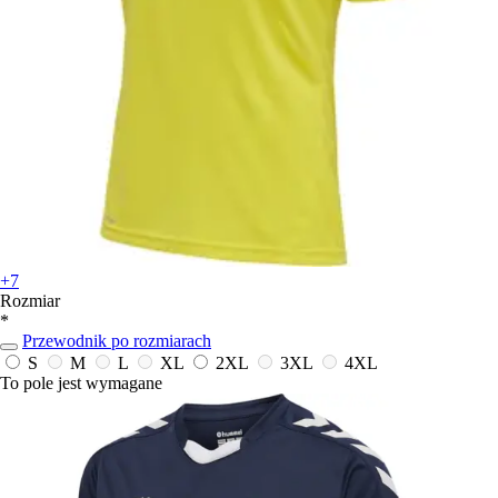
+7
Rozmiar
*
Przewodnik po rozmiarach
S
M
L
XL
2XL
3XL
4XL
To pole jest wymagane