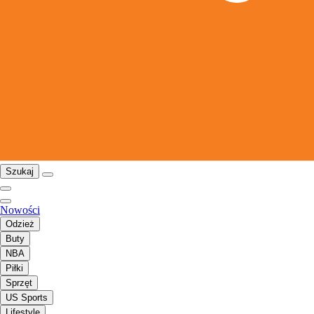
Szukaj
Nowości
Odzież
Buty
NBA
Piłki
Sprzęt
US Sports
Lifestyle