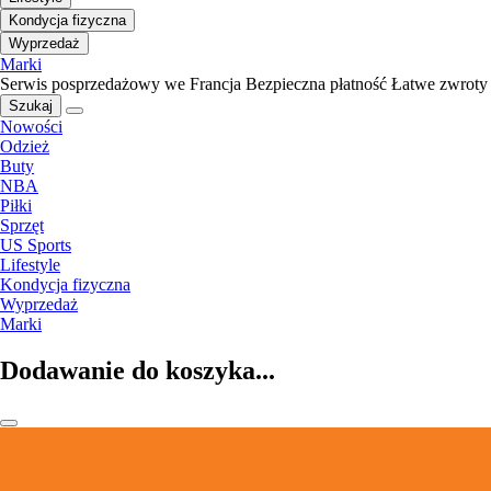
Kondycja fizyczna
Wyprzedaż
Marki
Serwis posprzedażowy we Francja
Bezpieczna płatność
Łatwe zwroty
Szukaj
Nowości
Odzież
Buty
NBA
Piłki
Sprzęt
US Sports
Lifestyle
Kondycja fizyczna
Wyprzedaż
Marki
Dodawanie do koszyka...