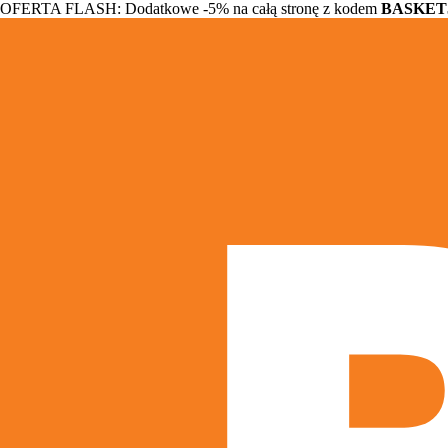
OFERTA FLASH: Dodatkowe -5% na całą stronę z kodem
BASKET