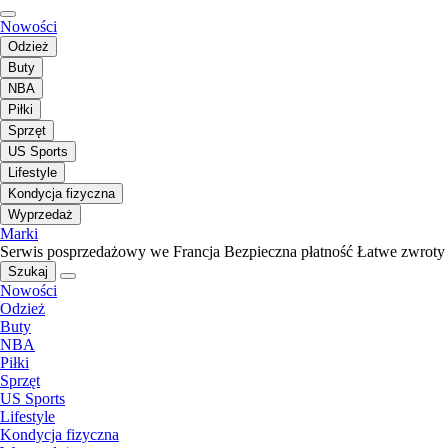
Nowości
Odzież
Buty
NBA
Piłki
Sprzęt
US Sports
Lifestyle
Kondycja fizyczna
Wyprzedaż
Marki
Serwis posprzedażowy we Francja
Bezpieczna płatność
Łatwe zwroty
Szukaj
Nowości
Odzież
Buty
NBA
Piłki
Sprzęt
US Sports
Lifestyle
Kondycja fizyczna