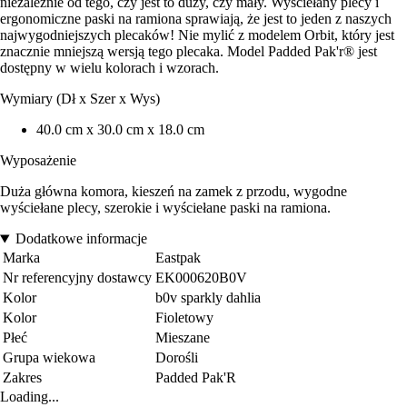
niezależnie od tego, czy jest to duży, czy mały. Wyściełany plecy i
ergonomiczne paski na ramiona sprawiają, że jest to jeden z naszych
najwygodniejszych plecaków! Nie mylić z modelem Orbit, który jest
znacznie mniejszą wersją tego plecaka. Model Padded Pak'r® jest
dostępny w wielu kolorach i wzorach.
Wymiary (Dł x Szer x Wys)
40.0 cm x 30.0 cm x 18.0 cm
Wyposażenie
Duża główna komora, kieszeń na zamek z przodu, wygodne
wyściełane plecy, szerokie i wyściełane paski na ramiona.
Dodatkowe informacje
Marka
Eastpak
Nr referencyjny dostawcy
EK000620B0V
Kolor
b0v sparkly dahlia
Kolor
Fioletowy
Płeć
Mieszane
Grupa wiekowa
Dorośli
Zakres
Padded Pak'R
Loading...