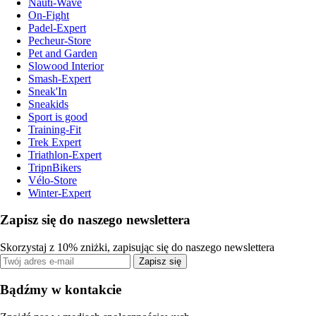
Nauti-Wave
On-Fight
Padel-Expert
Pecheur-Store
Pet and Garden
Slowood Interior
Smash-Expert
Sneak'In
Sneakids
Sport is good
Training-Fit
Trek Expert
Triathlon-Expert
TripnBikers
Vélo-Store
Winter-Expert
Zapisz się do naszego newslettera
Skorzystaj z 10% zniżki, zapisując się do naszego newslettera
Zapisz się
Bądźmy w kontakcie