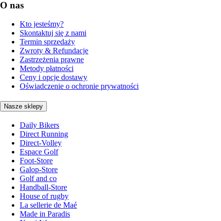
O nas
Kto jesteśmy?
Skontaktuj się z nami
Termin sprzedaży
Zwroty & Refundacje
Zastrzeżenia prawne
Metody płatności
Ceny i opcje dostawy
Oświadczenie o ochronie prywatności
Nasze sklepy
Daily Bikers
Direct Running
Direct-Volley
Espace Golf
Foot-Store
Galop-Store
Golf and co
Handball-Store
House of rugby
La sellerie de Maé
Made in Paradis