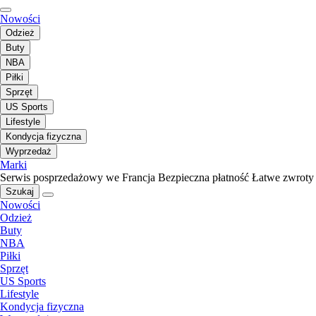
Nowości
Odzież
Buty
NBA
Piłki
Sprzęt
US Sports
Lifestyle
Kondycja fizyczna
Wyprzedaż
Marki
Serwis posprzedażowy we Francja
Bezpieczna płatność
Łatwe zwroty
Szukaj
Nowości
Odzież
Buty
NBA
Piłki
Sprzęt
US Sports
Lifestyle
Kondycja fizyczna