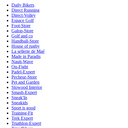
Daily Bikers
Direct Running
Direct-Volley
Espace Golf
Foot-Store
Galop-Store
Golf and co
Handball-Store
House of rugby
La sellerie de Maé
Made in Paradis
Nauti-Wave
On-Fight
Padel-Expert
Pecheur-Store
Pet and Garden
Slowood Interior
Smash-Expert
Sneak'In
Sneakids
Sport is good
Training-Fit
Trek Expert
Triathlon-Expert