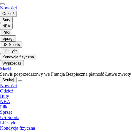
Nowości
Odzież
Buty
NBA
Piłki
Sprzęt
US Sports
Lifestyle
Kondycja fizyczna
Wyprzedaż
Marki
Serwis posprzedażowy we Francja
Bezpieczna płatność
Łatwe zwroty
Szukaj
Nowości
Odzież
Buty
NBA
Piłki
Sprzęt
US Sports
Lifestyle
Kondycja fizyczna