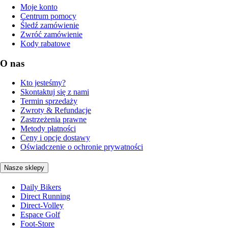
Moje konto
Centrum pomocy
Śledź zamówienie
Zwróć zamówienie
Kody rabatowe
O nas
Kto jesteśmy?
Skontaktuj się z nami
Termin sprzedaży
Zwroty & Refundacje
Zastrzeżenia prawne
Metody płatności
Ceny i opcje dostawy
Oświadczenie o ochronie prywatności
Nasze sklepy
Daily Bikers
Direct Running
Direct-Volley
Espace Golf
Foot-Store