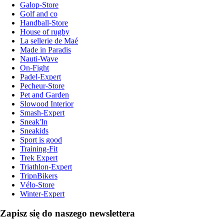
Galop-Store
Golf and co
Handball-Store
House of rugby
La sellerie de Maé
Made in Paradis
Nauti-Wave
On-Fight
Padel-Expert
Pecheur-Store
Pet and Garden
Slowood Interior
Smash-Expert
Sneak'In
Sneakids
Sport is good
Training-Fit
Trek Expert
Triathlon-Expert
TripnBikers
Vélo-Store
Winter-Expert
Zapisz się do naszego newslettera