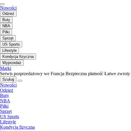
Nowości
Odzież
Buty
NBA
Piłki
Sprzęt
US Sports
Lifestyle
Kondycja fizyczna
Wyprzedaż
Marki
Serwis posprzedażowy we Francja
Bezpieczna płatność
Łatwe zwroty
Szukaj
Nowości
Odzież
Buty
NBA
Piłki
Sprzęt
US Sports
Lifestyle
Kondycja fizyczna