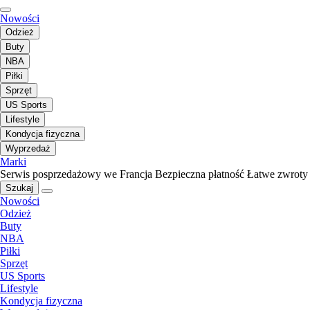
Nowości
Odzież
Buty
NBA
Piłki
Sprzęt
US Sports
Lifestyle
Kondycja fizyczna
Wyprzedaż
Marki
Serwis posprzedażowy we Francja
Bezpieczna płatność
Łatwe zwroty
Szukaj
Nowości
Odzież
Buty
NBA
Piłki
Sprzęt
US Sports
Lifestyle
Kondycja fizyczna