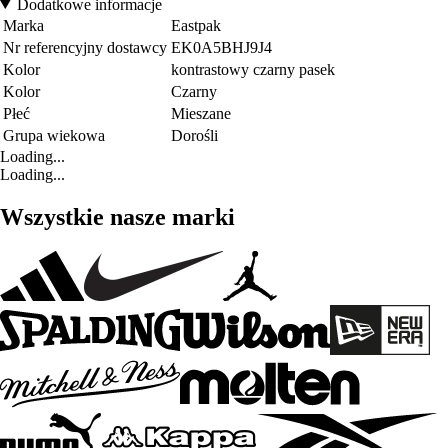
Dodatkowe informacje
Marka
Eastpak
Nr referencyjny dostawcy
EK0A5BHJ9J4
Kolor
kontrastowy czarny pasek
Kolor
Czarny
Płeć
Mieszane
Grupa wiekowa
Dorośli
Loading...
Loading...
Wszystkie nasze marki