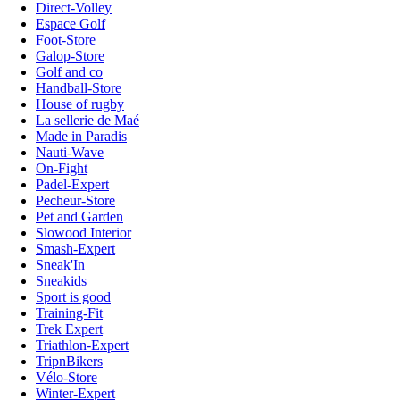
Direct-Volley
Espace Golf
Foot-Store
Galop-Store
Golf and co
Handball-Store
House of rugby
La sellerie de Maé
Made in Paradis
Nauti-Wave
On-Fight
Padel-Expert
Pecheur-Store
Pet and Garden
Slowood Interior
Smash-Expert
Sneak'In
Sneakids
Sport is good
Training-Fit
Trek Expert
Triathlon-Expert
TripnBikers
Vélo-Store
Winter-Expert