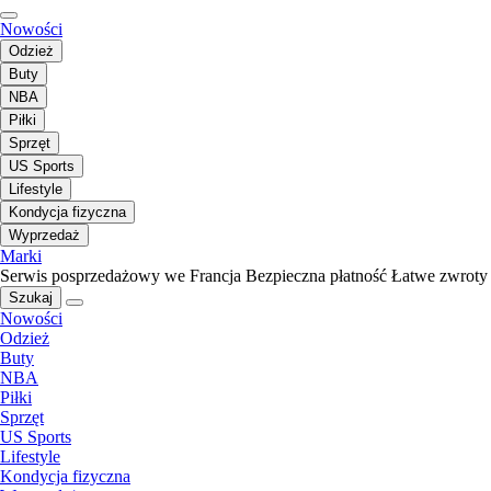
Nowości
Odzież
Buty
NBA
Piłki
Sprzęt
US Sports
Lifestyle
Kondycja fizyczna
Wyprzedaż
Marki
Serwis posprzedażowy we Francja
Bezpieczna płatność
Łatwe zwroty
Szukaj
Nowości
Odzież
Buty
NBA
Piłki
Sprzęt
US Sports
Lifestyle
Kondycja fizyczna