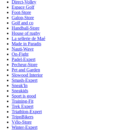
Direct-Volley
Espace Golf
Foot-Store
Galop-Store
Golf and co
Handball-Store
House of rugby
La sellerie de Maé
Made in Paradis
Nauti-Wave
On-Fight
Padel-Expert
Pecheur-Store
Pet and Garden
Slowood Interior
Smash-Expert
Sneak'In
Sneakids
Sport is good
Training-Fit
Trek Expert
Triathlon-Expert
TripnBikers
Vélo-Store
Winter-Expert