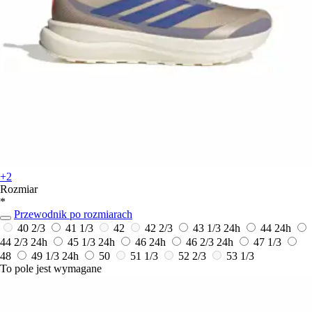
+2
Rozmiar
*
Przewodnik po rozmiarach
40 2/3
41 1/3
42
42 2/3
43 1/3
24h
44
24h
44 2/3
24h
45 1/3
24h
46
24h
46 2/3
24h
47 1/3
48
49 1/3
24h
50
51 1/3
52 2/3
53 1/3
To pole jest wymagane