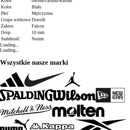
Kolor
owhite/carbon/warsan
Kolor
Biały
Płeć
Mężczyzna
Grupa wiekowa
Dorośli
Zakres
Falcon
Drop
10 mm
Stabilność
Neutre
Loading...
Loading...
Wszystkie nasze marki