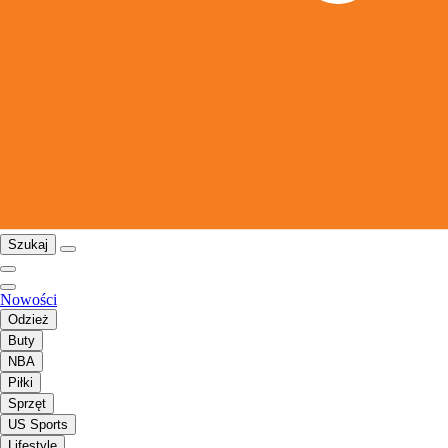
Szukaj
Nowości
Odzież
Buty
NBA
Piłki
Sprzęt
US Sports
Lifestyle