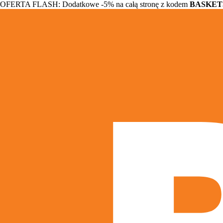
OFERTA FLASH: Dodatkowe -5% na całą stronę z kodem
BASKET