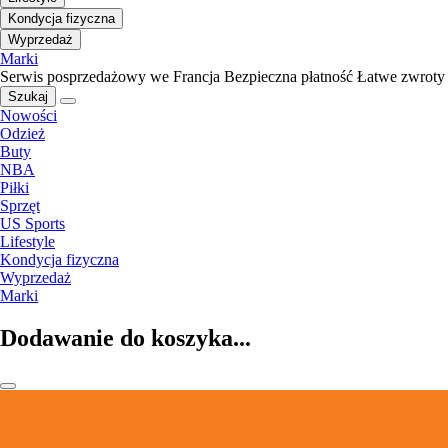
Kondycja fizyczna
Wyprzedaż
Marki
Serwis posprzedażowy we Francja
Bezpieczna płatność
Łatwe zwroty
Szukaj
Nowości
Odzież
Buty
NBA
Piłki
Sprzęt
US Sports
Lifestyle
Kondycja fizyczna
Wyprzedaż
Marki
Dodawanie do koszyka...