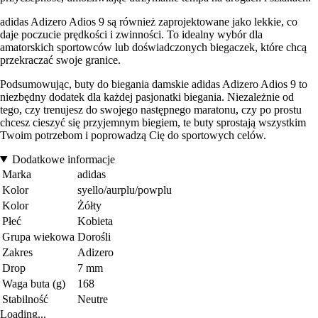
adidas Adizero Adios 9 są również zaprojektowane jako lekkie, co
daje poczucie prędkości i zwinności. To idealny wybór dla
amatorskich sportowców lub doświadczonych biegaczek, które chcą
przekraczać swoje granice.
Podsumowując, buty do biegania damskie adidas Adizero Adios 9 to
niezbędny dodatek dla każdej pasjonatki biegania. Niezależnie od
tego, czy trenujesz do swojego następnego maratonu, czy po prostu
chcesz cieszyć się przyjemnym biegiem, te buty sprostają wszystkim
Twoim potrzebom i poprowadzą Cię do sportowych celów.
Dodatkowe informacje
Marka
adidas
Kolor
syello/aurplu/powplu
Kolor
Żółty
Płeć
Kobieta
Grupa wiekowa
Dorośli
Zakres
Adizero
Drop
7 mm
Waga buta (g)
168
Stabilność
Neutre
Loading...