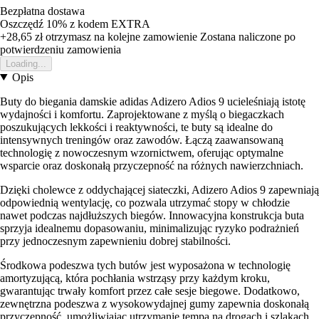
Bezpłatna dostawa
Oszczędź 10%
z kodem
EXTRA
+28,65 zł
otrzymasz na kolejne zamowienie
Zostana naliczone po
potwierdzeniu zamowienia
Loading...
Opis
Buty do biegania damskie adidas Adizero Adios 9 ucieleśniają istotę
wydajności i komfortu. Zaprojektowane z myślą o biegaczkach
poszukujących lekkości i reaktywności, te buty są idealne do
intensywnych treningów oraz zawodów. Łączą zaawansowaną
technologię z nowoczesnym wzornictwem, oferując optymalne
wsparcie oraz doskonałą przyczepność na różnych nawierzchniach.
Dzięki cholewce z oddychającej siateczki, Adizero Adios 9 zapewniają
odpowiednią wentylację, co pozwala utrzymać stopy w chłodzie
nawet podczas najdłuższych biegów. Innowacyjna konstrukcja buta
sprzyja idealnemu dopasowaniu, minimalizując ryzyko podrażnień
przy jednoczesnym zapewnieniu dobrej stabilności.
Środkowa podeszwa tych butów jest wyposażona w technologię
amortyzującą, która pochłania wstrząsy przy każdym kroku,
gwarantując trwały komfort przez całe sesje biegowe. Dodatkowo,
zewnętrzna podeszwa z wysokowydajnej gumy zapewnia doskonałą
przyczepność, umożliwiając utrzymanie tempa na drogach i szlakach.