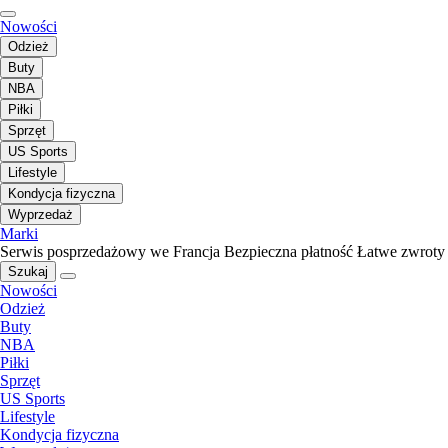
Nowości
Odzież
Buty
NBA
Piłki
Sprzęt
US Sports
Lifestyle
Kondycja fizyczna
Wyprzedaż
Marki
Serwis posprzedażowy we Francja
Bezpieczna płatność
Łatwe zwroty
Szukaj
Nowości
Odzież
Buty
NBA
Piłki
Sprzęt
US Sports
Lifestyle
Kondycja fizyczna