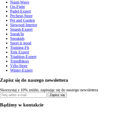
Nauti-Wave
On-Fight
Padel-Expert
Pecheur-Store
Pet and Garden
Slowood Interior
Smash-Expert
Sneak'In
Sneakids
Sport is good
Training-Fit
Trek Expert
Triathlon-Expert
TripnBikers
Vélo-Store
Winter-Expert
Zapisz się do naszego newslettera
Skorzystaj z 10% zniżki, zapisując się do naszego newslettera
Zapisz się
Bądźmy w kontakcie