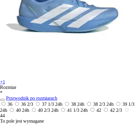
+1
Rozmiar
*
Przewodnik po rozmiarach
36
36 2/3
37 1/3
24h
38
24h
38 2/3
24h
39 1/3
24h
40
24h
40 2/3
24h
41 1/3
24h
42
42 2/3
44
To pole jest wymagane