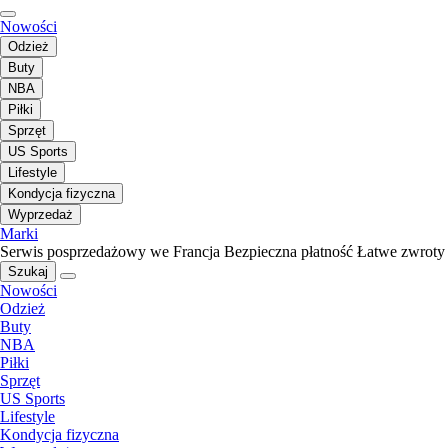
Nowości
Odzież
Buty
NBA
Piłki
Sprzęt
US Sports
Lifestyle
Kondycja fizyczna
Wyprzedaż
Marki
Serwis posprzedażowy we Francja
Bezpieczna płatność
Łatwe zwroty
Szukaj
Nowości
Odzież
Buty
NBA
Piłki
Sprzęt
US Sports
Lifestyle
Kondycja fizyczna