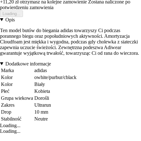
+11,20 zł
otrzymasz na kolejne zamowienie
Zostana naliczone po
potwierdzeniu zamowienia
Loading...
Opis
Ten model butów do biegania adidas towarzyszy Ci podczas
porannego biegu oraz popołudniowych aktywności. Amortyzacja
Cloudfoam jest miękka i wygodna, podczas gdy cholewka z siateczki
zapewnia uczucie świeżości. Zewnętrzna podeszwa Adiwear
gwarantuje wyjątkową trwałość, towarzysząc Ci od rana do wieczora.
Dodatkowe informacje
Marka
adidas
Kolor
owhite/purbur/cblack
Kolor
Biały
Płeć
Kobieta
Grupa wiekowa
Dorośli
Zakres
Ultrarun
Drop
10 mm
Stabilność
Neutre
Loading...
Loading...