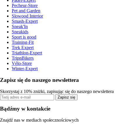
Padel-Expert
Pecheur-Store
Pet and Garden
Slowood Interior
Smash-Expert
Sneak'In
Sneakids
Sport is good
Training-Fit
Trek Expert
Triathlon-Expert
TripnBikers
Vélo-Store
Winter-Expert
Zapisz się do naszego newslettera
Skorzystaj z 10% zniżki, zapisując się do naszego newslettera
Zapisz się
Bądźmy w kontakcie
Znajdź nas w mediach społecznościowych