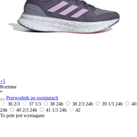
+5
Rozmiar
*
Przewodnik po rozmiarach
36 2/3
37 1/3
38
24h
38 2/3
24h
39 1/3
24h
40
24h
40 2/3
24h
41 1/3
24h
42
To pole jest wymagane