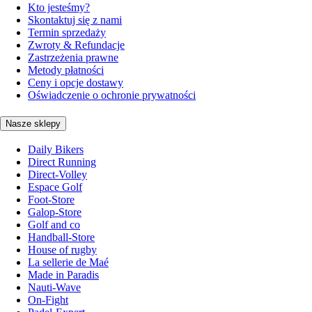
Kto jesteśmy?
Skontaktuj się z nami
Termin sprzedaży
Zwroty & Refundacje
Zastrzeżenia prawne
Metody płatności
Ceny i opcje dostawy
Oświadczenie o ochronie prywatności
Nasze sklepy
Daily Bikers
Direct Running
Direct-Volley
Espace Golf
Foot-Store
Galop-Store
Golf and co
Handball-Store
House of rugby
La sellerie de Maé
Made in Paradis
Nauti-Wave
On-Fight