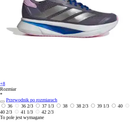
+8
Rozmiar
*
Przewodnik po rozmiarach
36
36 2/3
37 1/3
38
38 2/3
39 1/3
40
40 2/3
41 1/3
42 2/3
To pole jest wymagane