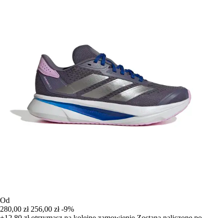
Od
280,00 zł
256,00 zł
-9%
+12,80 zł
otrzymasz na kolejne zamowienie
Zostana naliczone po