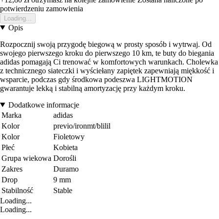
potwierdzeniu zamowienia
Loading...
Opis
Rozpocznij swoją przygodę biegową w prosty sposób i wytrwaj. Od
swojego pierwszego kroku do pierwszego 10 km, te buty do biegania
adidas pomagają Ci trenować w komfortowych warunkach. Cholewka
z technicznego siateczki i wyściełany zapiętek zapewniają miękkość i
wsparcie, podczas gdy środkowa podeszwa LIGHTMOTION
gwarantuje lekką i stabilną amortyzację przy każdym kroku.
Dodatkowe informacje
Marka
adidas
Kolor
previo/ironmt/blilil
Kolor
Fioletowy
Płeć
Kobieta
Grupa wiekowa
Dorośli
Zakres
Duramo
Drop
9 mm
Stabilność
Stable
Loading...
Loading...