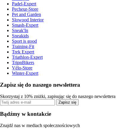
Padel-Expert
Pecheur-Store
Pet and Garden
Slowood Interior
Smash-Expert
Sneak'In
Sneakids
Sport is good
Training-Fit
Trek Expert
Triathlon-Expert
TripnBikers
Vélo-Store
Winter-Expert
Zapisz się do naszego newslettera
Skorzystaj z 10% zniżki, zapisując się do naszego newslettera
Zapisz się
Bądźmy w kontakcie
Znajdź nas w mediach społecznościowych