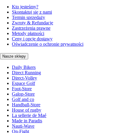
Kto jesteśmy?
Skontaktuj się z nami
Termin sprzedaży
Zwroty & Refundacje
Zastrzeżenia prawne
Metody płatności
Ceny i opcje dostawy
Oświadczenie o ochronie prywatności
Nasze sklepy
Daily Bikers
Direct Running
Direct-Volley
Espace Golf
Foot-Store
Galop-Store
Golf and co
Handball-Store
House of rugby
La sellerie de Maé
Made in Paradis
Nauti-Wave
On-Fight