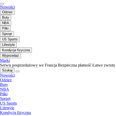
Nowości
Odzież
Buty
NBA
Piłki
Sprzęt
US Sports
Lifestyle
Kondycja fizyczna
Wyprzedaż
Marki
Serwis posprzedażowy we Francja
Bezpieczna płatność
Łatwe zwroty
Szukaj
Nowości
Odzież
Buty
NBA
Piłki
Sprzęt
US Sports
Lifestyle
Kondycja fizyczna