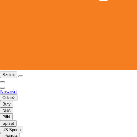
Szukaj
Nowości
Odzież
Buty
NBA
Piłki
Sprzęt
US Sports
Lifestyle