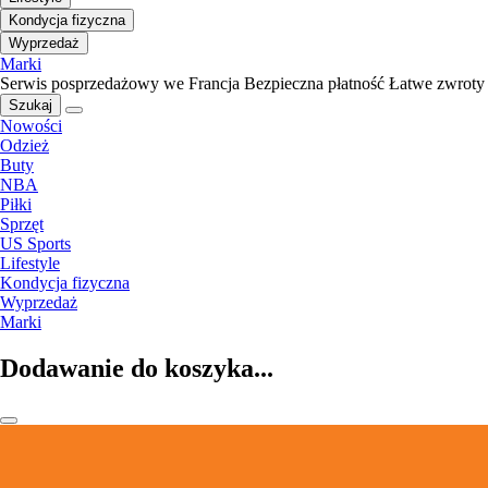
Kondycja fizyczna
Wyprzedaż
Marki
Serwis posprzedażowy we Francja
Bezpieczna płatność
Łatwe zwroty
Szukaj
Nowości
Odzież
Buty
NBA
Piłki
Sprzęt
US Sports
Lifestyle
Kondycja fizyczna
Wyprzedaż
Marki
Dodawanie do koszyka...