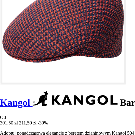
Kangol
Bar
Od
301,50 zł
211,50 zł
-30%
Adoptuj ponadczasową elegancję z beretem dzianinowym Kangol 504,