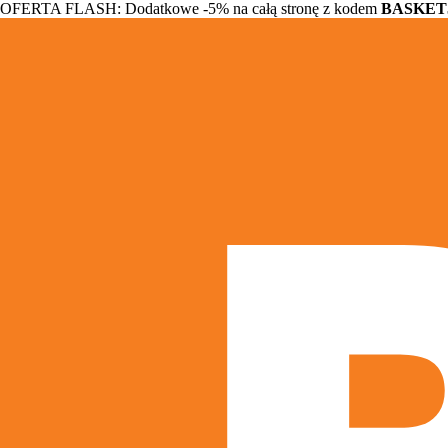
OFERTA FLASH: Dodatkowe -5% na całą stronę z kodem
BASKET