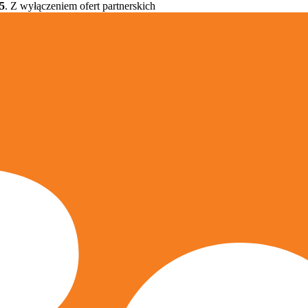
5
. Z wyłączeniem ofert partnerskich