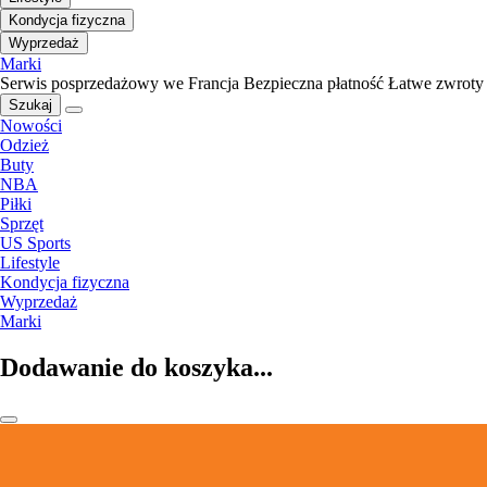
Kondycja fizyczna
Wyprzedaż
Marki
Serwis posprzedażowy we Francja
Bezpieczna płatność
Łatwe zwroty
Szukaj
Nowości
Odzież
Buty
NBA
Piłki
Sprzęt
US Sports
Lifestyle
Kondycja fizyczna
Wyprzedaż
Marki
Dodawanie do koszyka...