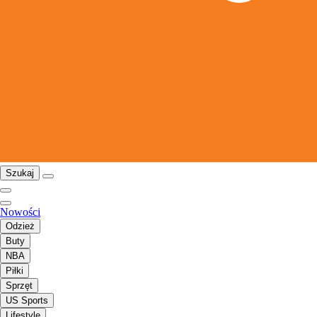
Szukaj
Nowości
Odzież
Buty
NBA
Piłki
Sprzęt
US Sports
Lifestyle