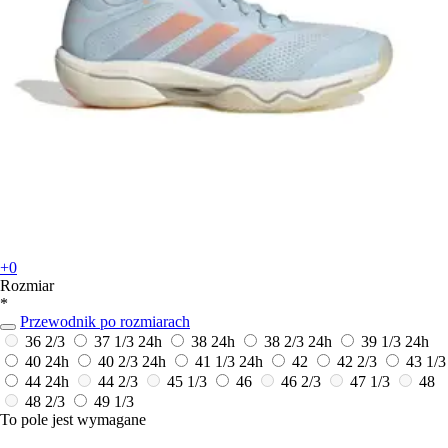
+0
Rozmiar
*
Przewodnik po rozmiarach
36 2/3
37 1/3
24h
38
24h
38 2/3
24h
39 1/3
24h
40
24h
40 2/3
24h
41 1/3
24h
42
42 2/3
43 1/3
44
24h
44 2/3
45 1/3
46
46 2/3
47 1/3
48
48 2/3
49 1/3
To pole jest wymagane