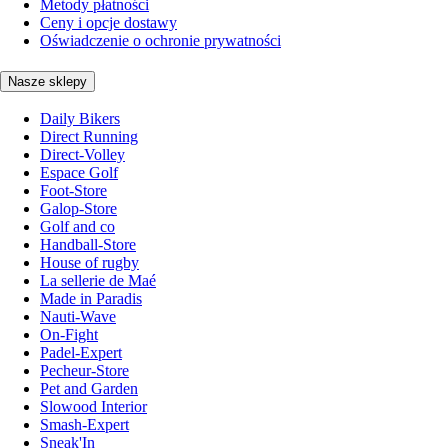
Metody płatności
Ceny i opcje dostawy
Oświadczenie o ochronie prywatności
Nasze sklepy
Daily Bikers
Direct Running
Direct-Volley
Espace Golf
Foot-Store
Galop-Store
Golf and co
Handball-Store
House of rugby
La sellerie de Maé
Made in Paradis
Nauti-Wave
On-Fight
Padel-Expert
Pecheur-Store
Pet and Garden
Slowood Interior
Smash-Expert
Sneak'In