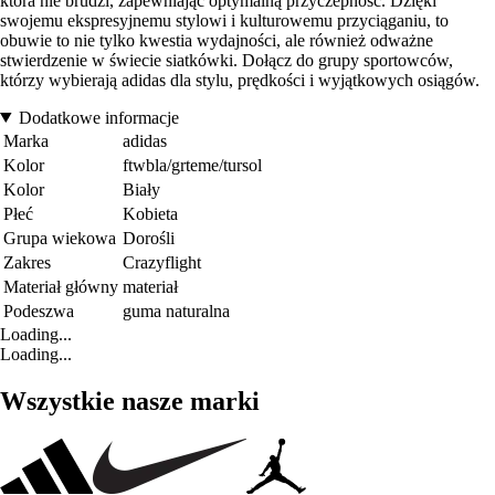
która nie brudzi, zapewniając optymalną przyczepność. Dzięki
swojemu ekspresyjnemu stylowi i kulturowemu przyciąganiu, to
obuwie to nie tylko kwestia wydajności, ale również odważne
stwierdzenie w świecie siatkówki. Dołącz do grupy sportowców,
którzy wybierają adidas dla stylu, prędkości i wyjątkowych osiągów.
Dodatkowe informacje
Marka
adidas
Kolor
ftwbla/grteme/tursol
Kolor
Biały
Płeć
Kobieta
Grupa wiekowa
Dorośli
Zakres
Crazyflight
Materiał główny
materiał
Podeszwa
guma naturalna
Loading...
Loading...
Wszystkie nasze marki