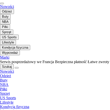
Nowości
Odzież
Buty
NBA
Piłki
Sprzęt
US Sports
Lifestyle
Kondycja fizyczna
Wyprzedaż
Marki
Serwis posprzedażowy we Francja
Bezpieczna płatność
Łatwe zwroty
Szukaj
Nowości
Odzież
Buty
NBA
Piłki
Sprzęt
US Sports
Lifestyle
Kondycja fizyczna