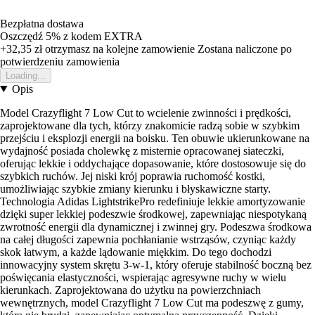
Bezpłatna dostawa
Oszczędź 5%
z kodem
EXTRA
+32,35 zł
otrzymasz na kolejne zamowienie
Zostana naliczone po
potwierdzeniu zamowienia
Loading...
Opis
Model Crazyflight 7 Low Cut to wcielenie zwinności i prędkości,
zaprojektowane dla tych, którzy znakomicie radzą sobie w szybkim
przejściu i eksplozji energii na boisku. Ten obuwie ukierunkowane na
wydajność posiada cholewkę z misternie opracowanej siateczki,
oferując lekkie i oddychające dopasowanie, które dostosowuje się do
szybkich ruchów. Jej niski krój poprawia ruchomość kostki,
umożliwiając szybkie zmiany kierunku i błyskawiczne starty.
Technologia Adidas LightstrikePro redefiniuje lekkie amortyzowanie
dzięki super lekkiej podeszwie środkowej, zapewniając niespotykaną
zwrotność energii dla dynamicznej i zwinnej gry. Podeszwa środkowa
na całej długości zapewnia pochłanianie wstrząsów, czyniąc każdy
skok łatwym, a każde lądowanie miękkim. Do tego dochodzi
innowacyjny system skrętu 3-w-1, który oferuje stabilność boczną bez
poświęcania elastyczności, wspierając agresywne ruchy w wielu
kierunkach. Zaprojektowana do użytku na powierzchniach
wewnętrznych, model Crazyflight 7 Low Cut ma podeszwę z gumy,