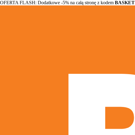
OFERTA FLASH: Dodatkowe -5% na całą stronę z kodem
BASKET