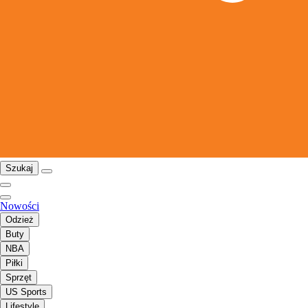
Szukaj
Nowości
Odzież
Buty
NBA
Piłki
Sprzęt
US Sports
Lifestyle