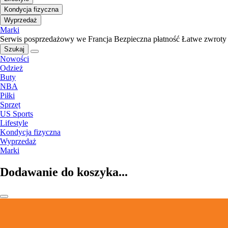
Kondycja fizyczna
Wyprzedaż
Marki
Serwis posprzedażowy we Francja
Bezpieczna płatność
Łatwe zwroty
Szukaj
Nowości
Odzież
Buty
NBA
Piłki
Sprzęt
US Sports
Lifestyle
Kondycja fizyczna
Wyprzedaż
Marki
Dodawanie do koszyka...