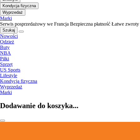
Kondycja fizyczna
Wyprzedaż
Marki
Serwis posprzedażowy we Francja
Bezpieczna płatność
Łatwe zwroty
Szukaj
Nowości
Odzież
Buty
NBA
Piłki
Sprzęt
US Sports
Lifestyle
Kondycja fizyczna
Wyprzedaż
Marki
Dodawanie do koszyka...