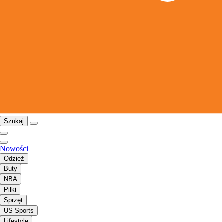
Szukaj
Nowości
Odzież
Buty
NBA
Piłki
Sprzęt
US Sports
Lifestyle