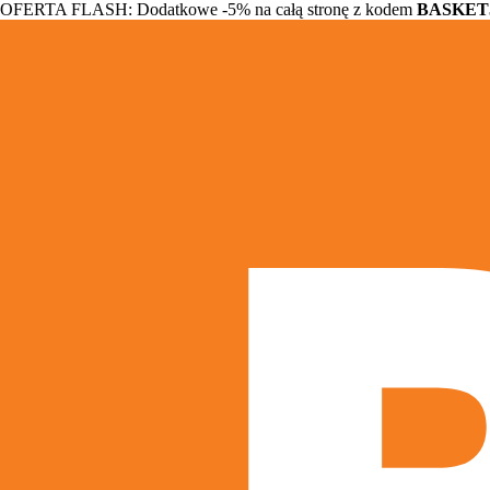
OFERTA FLASH: Dodatkowe -5% na całą stronę z kodem
BASKET