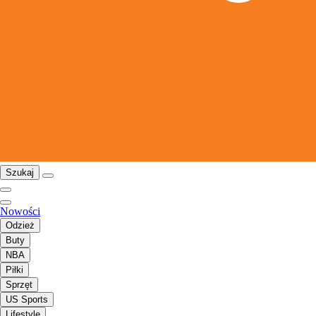
Szukaj
Nowości
Odzież
Buty
NBA
Piłki
Sprzęt
US Sports
Lifestyle