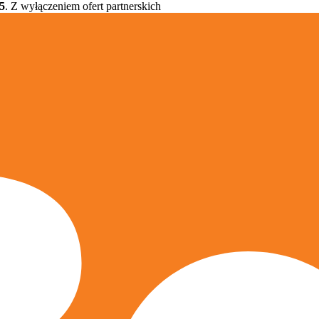
5
. Z wyłączeniem ofert partnerskich