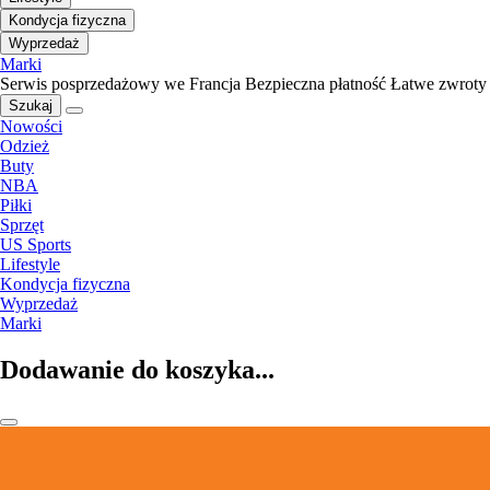
Kondycja fizyczna
Wyprzedaż
Marki
Serwis posprzedażowy we Francja
Bezpieczna płatność
Łatwe zwroty
Szukaj
Nowości
Odzież
Buty
NBA
Piłki
Sprzęt
US Sports
Lifestyle
Kondycja fizyczna
Wyprzedaż
Marki
Dodawanie do koszyka...