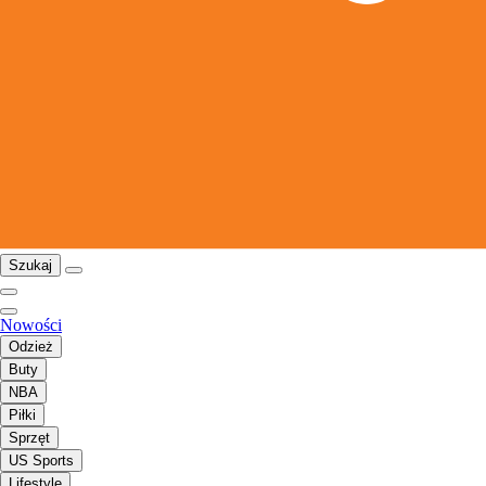
Szukaj
Nowości
Odzież
Buty
NBA
Piłki
Sprzęt
US Sports
Lifestyle