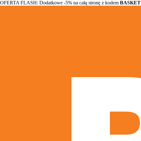
OFERTA FLASH: Dodatkowe -5% na całą stronę z kodem
BASKET