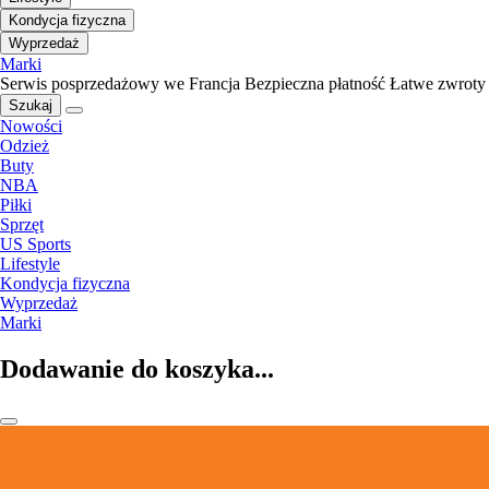
Kondycja fizyczna
Wyprzedaż
Marki
Serwis posprzedażowy we Francja
Bezpieczna płatność
Łatwe zwroty
Szukaj
Nowości
Odzież
Buty
NBA
Piłki
Sprzęt
US Sports
Lifestyle
Kondycja fizyczna
Wyprzedaż
Marki
Dodawanie do koszyka...