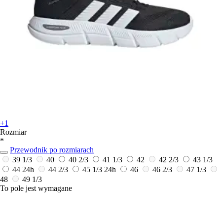
+1
Rozmiar
*
Przewodnik po rozmiarach
39 1/3
40
40 2/3
41 1/3
42
42 2/3
43 1/3
44
24h
44 2/3
45 1/3
24h
46
46 2/3
47 1/3
48
49 1/3
To pole jest wymagane