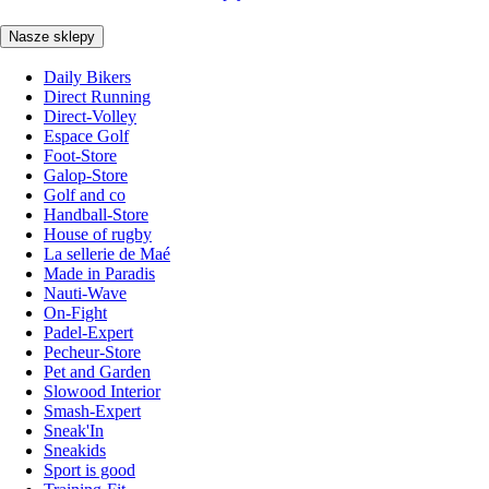
Nasze sklepy
Daily Bikers
Direct Running
Direct-Volley
Espace Golf
Foot-Store
Galop-Store
Golf and co
Handball-Store
House of rugby
La sellerie de Maé
Made in Paradis
Nauti-Wave
On-Fight
Padel-Expert
Pecheur-Store
Pet and Garden
Slowood Interior
Smash-Expert
Sneak'In
Sneakids
Sport is good