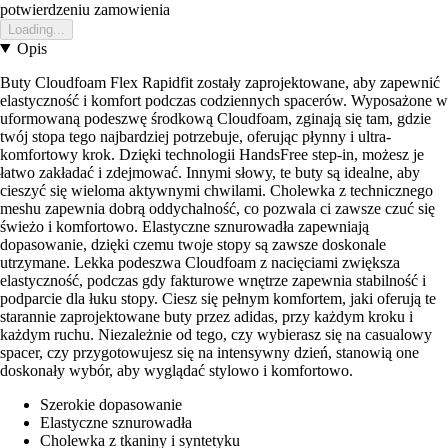
potwierdzeniu zamowienia
Loading...
Opis
Buty Cloudfoam Flex Rapidfit zostały zaprojektowane, aby zapewnić
elastyczność i komfort podczas codziennych spacerów. Wyposażone w
uformowaną podeszwę środkową Cloudfoam, zginają się tam, gdzie
twój stopa tego najbardziej potrzebuje, oferując płynny i ultra-
komfortowy krok. Dzięki technologii HandsFree step-in, możesz je
łatwo zakładać i zdejmować. Innymi słowy, te buty są idealne, aby
cieszyć się wieloma aktywnymi chwilami. Cholewka z technicznego
meshu zapewnia dobrą oddychalność, co pozwala ci zawsze czuć się
świeżo i komfortowo. Elastyczne sznurowadła zapewniają
dopasowanie, dzięki czemu twoje stopy są zawsze doskonale
utrzymane. Lekka podeszwa Cloudfoam z nacięciami zwiększa
elastyczność, podczas gdy fakturowe wnętrze zapewnia stabilność i
podparcie dla łuku stopy. Ciesz się pełnym komfortem, jaki oferują te
starannie zaprojektowane buty przez adidas, przy każdym kroku i
każdym ruchu. Niezależnie od tego, czy wybierasz się na casualowy
spacer, czy przygotowujesz się na intensywny dzień, stanowią one
doskonały wybór, aby wyglądać stylowo i komfortowo.
Szerokie dopasowanie
Elastyczne sznurowadła
Cholewka z tkaniny i syntetyku