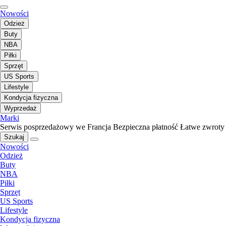
Nowości
Odzież
Buty
NBA
Piłki
Sprzęt
US Sports
Lifestyle
Kondycja fizyczna
Wyprzedaż
Marki
Serwis posprzedażowy we Francja
Bezpieczna płatność
Łatwe zwroty
Szukaj
Nowości
Odzież
Buty
NBA
Piłki
Sprzęt
US Sports
Lifestyle
Kondycja fizyczna