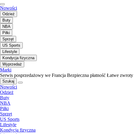
Nowości
Odzież
Buty
NBA
Piłki
Sprzęt
US Sports
Lifestyle
Kondycja fizyczna
Wyprzedaż
Marki
Serwis posprzedażowy we Francja
Bezpieczna płatność
Łatwe zwroty
Szukaj
Nowości
Odzież
Buty
NBA
Piłki
Sprzęt
US Sports
Lifestyle
Kondycja fizyczna