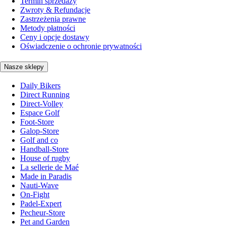
Termin sprzedaży
Zwroty & Refundacje
Zastrzeżenia prawne
Metody płatności
Ceny i opcje dostawy
Oświadczenie o ochronie prywatności
Nasze sklepy
Daily Bikers
Direct Running
Direct-Volley
Espace Golf
Foot-Store
Galop-Store
Golf and co
Handball-Store
House of rugby
La sellerie de Maé
Made in Paradis
Nauti-Wave
On-Fight
Padel-Expert
Pecheur-Store
Pet and Garden