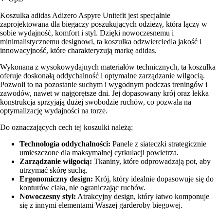
Koszulka adidas Adizero Aspyre Unitefit jest specjalnie
zaprojektowana dla biegaczy poszukujących odzieży, która łączy w
sobie wydajność, komfort i styl. Dzięki nowoczesnemu i
minimalistycznemu designowi, ta koszulka odzwierciedla jakość i
innowacyjność, które charakteryzują markę adidas.
Wykonana z wysokowydajnych materiałów technicznych, ta koszulka
oferuje doskonałą oddychalność i optymalne zarządzanie wilgocią.
Pozwoli to na pozostanie suchym i wygodnym podczas treningów i
zawodów, nawet w najgorętsze dni. Jej dopasowany krój oraz lekka
konstrukcja sprzyjają dużej swobodzie ruchów, co pozwala na
optymalizację wydajności na torze.
Do oznaczających cech tej koszulki należą:
Technologia oddychalności:
Panele z siateczki strategicznie
umieszczone dla maksymalnej cyrkulacji powietrza.
Zarządzanie wilgocią:
Tkaniny, które odprowadzają pot, aby
utrzymać skórę suchą.
Ergonomiczny design:
Krój, który idealnie dopasowuje się do
konturów ciała, nie ograniczając ruchów.
Nowoczesny styl:
Atrakcyjny design, który łatwo komponuje
się z innymi elementami Waszej garderoby biegowej.