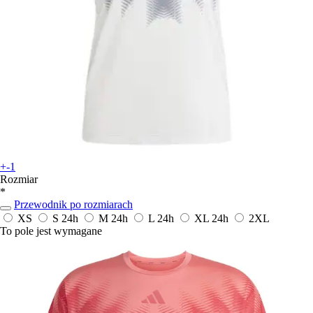
+-1
Rozmiar
*
Przewodnik po rozmiarach
XS
S
24h
M
24h
L
24h
XL
24h
2XL
To pole jest wymagane