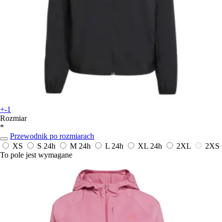
+-1
Rozmiar
*
Przewodnik po rozmiarach
XS
S
24h
M
24h
L
24h
XL
24h
2XL
2XS
To pole jest wymagane