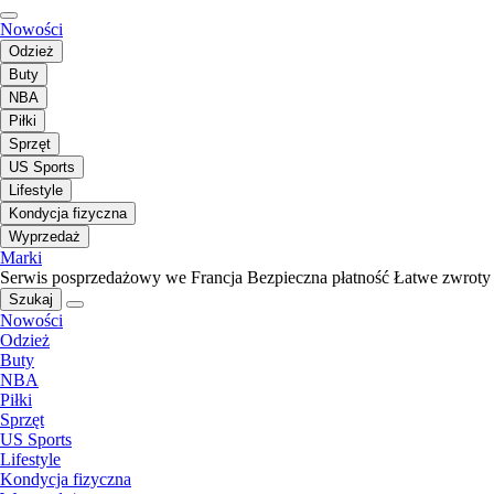
Nowości
Odzież
Buty
NBA
Piłki
Sprzęt
US Sports
Lifestyle
Kondycja fizyczna
Wyprzedaż
Marki
Serwis posprzedażowy we Francja
Bezpieczna płatność
Łatwe zwroty
Szukaj
Nowości
Odzież
Buty
NBA
Piłki
Sprzęt
US Sports
Lifestyle
Kondycja fizyczna