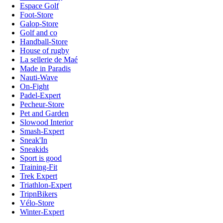
Espace Golf
Foot-Store
Galop-Store
Golf and co
Handball-Store
House of rugby
La sellerie de Maé
Made in Paradis
Nauti-Wave
On-Fight
Padel-Expert
Pecheur-Store
Pet and Garden
Slowood Interior
Smash-Expert
Sneak'In
Sneakids
Sport is good
Training-Fit
Trek Expert
Triathlon-Expert
TripnBikers
Vélo-Store
Winter-Expert