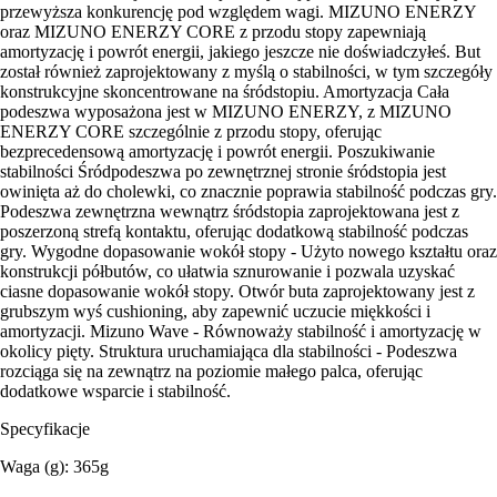
przewyższa konkurencję pod względem wagi. MIZUNO ENERZY
oraz MIZUNO ENERZY CORE z przodu stopy zapewniają
amortyzację i powrót energii, jakiego jeszcze nie doświadczyłeś. But
został również zaprojektowany z myślą o stabilności, w tym szczegóły
konstrukcyjne skoncentrowane na śródstopiu. Amortyzacja Cała
podeszwa wyposażona jest w MIZUNO ENERZY, z MIZUNO
ENERZY CORE szczególnie z przodu stopy, oferując
bezprecedensową amortyzację i powrót energii. Poszukiwanie
stabilności Śródpodeszwa po zewnętrznej stronie śródstopia jest
owinięta aż do cholewki, co znacznie poprawia stabilność podczas gry.
Podeszwa zewnętrzna wewnątrz śródstopia zaprojektowana jest z
poszerzoną strefą kontaktu, oferując dodatkową stabilność podczas
gry. Wygodne dopasowanie wokół stopy - Użyto nowego kształtu oraz
konstrukcji półbutów, co ułatwia sznurowanie i pozwala uzyskać
ciasne dopasowanie wokół stopy. Otwór buta zaprojektowany jest z
grubszym wyś cushioning, aby zapewnić uczucie miękkości i
amortyzacji. Mizuno Wave - Równoważy stabilność i amortyzację w
okolicy pięty. Struktura uruchamiająca dla stabilności - Podeszwa
rozciąga się na zewnątrz na poziomie małego palca, oferując
dodatkowe wsparcie i stabilność.
Specyfikacje
Waga (g): 365g