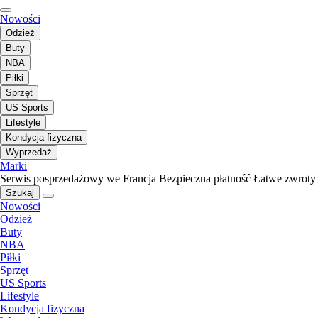
Nowości
Odzież
Buty
NBA
Piłki
Sprzęt
US Sports
Lifestyle
Kondycja fizyczna
Wyprzedaż
Marki
Serwis posprzedażowy we Francja
Bezpieczna płatność
Łatwe zwroty
Szukaj
Nowości
Odzież
Buty
NBA
Piłki
Sprzęt
US Sports
Lifestyle
Kondycja fizyczna