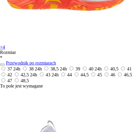
+4
Rozmiar
*
Przewodnik po rozmiarach
37
24h
38
24h
38,5
24h
39
40
24h
40,5
41
42
42,5
24h
43
24h
44
44,5
45
46
46,5
47
48,5
To pole jest wymagane