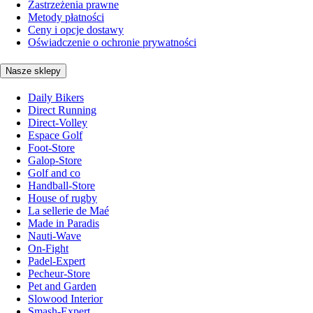
Zastrzeżenia prawne
Metody płatności
Ceny i opcje dostawy
Oświadczenie o ochronie prywatności
Nasze sklepy
Daily Bikers
Direct Running
Direct-Volley
Espace Golf
Foot-Store
Galop-Store
Golf and co
Handball-Store
House of rugby
La sellerie de Maé
Made in Paradis
Nauti-Wave
On-Fight
Padel-Expert
Pecheur-Store
Pet and Garden
Slowood Interior
Smash-Expert