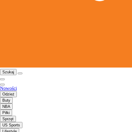
Szukaj
Nowości
Odzież
Buty
NBA
Piłki
Sprzęt
US Sports
Lifestyle