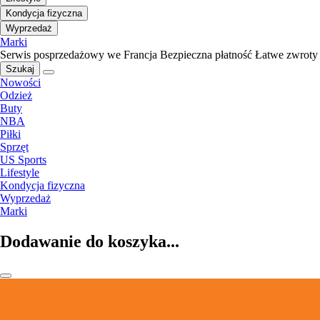
Kondycja fizyczna
Wyprzedaż
Marki
Serwis posprzedażowy we Francja
Bezpieczna płatność
Łatwe zwroty
Szukaj
Nowości
Odzież
Buty
NBA
Piłki
Sprzęt
US Sports
Lifestyle
Kondycja fizyczna
Wyprzedaż
Marki
Dodawanie do koszyka...