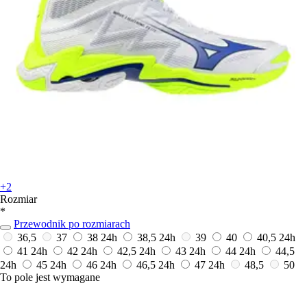
+2
Rozmiar
*
Przewodnik po rozmiarach
36,5
37
38
24h
38,5
24h
39
40
40,5
24h
41
24h
42
24h
42,5
24h
43
24h
44
24h
44,5
24h
45
24h
46
24h
46,5
24h
47
24h
48,5
50
To pole jest wymagane