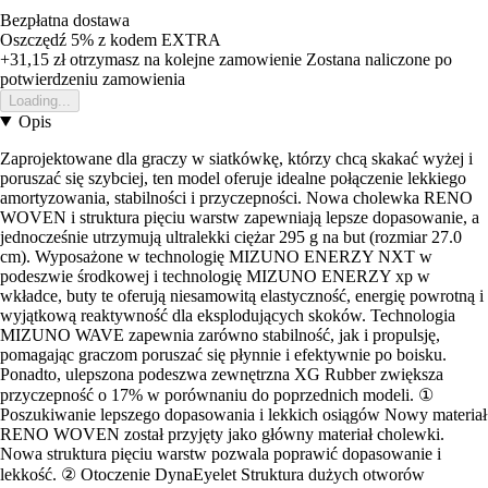
Bezpłatna dostawa
Oszczędź 5%
z kodem
EXTRA
+31,15 zł
otrzymasz na kolejne zamowienie
Zostana naliczone po
potwierdzeniu zamowienia
Loading...
Opis
Zaprojektowane dla graczy w siatkówkę, którzy chcą skakać wyżej i
poruszać się szybciej, ten model oferuje idealne połączenie lekkiego
amortyzowania, stabilności i przyczepności. Nowa cholewka RENO
WOVEN i struktura pięciu warstw zapewniają lepsze dopasowanie, a
jednocześnie utrzymują ultralekki ciężar 295 g na but (rozmiar 27.0
cm). Wyposażone w technologię MIZUNO ENERZY NXT w
podeszwie środkowej i technologię MIZUNO ENERZY xp w
wkładce, buty te oferują niesamowitą elastyczność, energię powrotną i
wyjątkową reaktywność dla eksplodujących skoków. Technologia
MIZUNO WAVE zapewnia zarówno stabilność, jak i propulsję,
pomagając graczom poruszać się płynnie i efektywnie po boisku.
Ponadto, ulepszona podeszwa zewnętrzna XG Rubber zwiększa
przyczepność o 17% w porównaniu do poprzednich modeli. ①
Poszukiwanie lepszego dopasowania i lekkich osiągów Nowy materiał
RENO WOVEN został przyjęty jako główny materiał cholewki.
Nowa struktura pięciu warstw pozwala poprawić dopasowanie i
lekkość. ② Otoczenie DynaEyelet Struktura dużych otworów