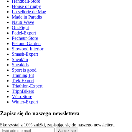
Handball-Store
House of rugby
La sellerie de Maé
Made in Paradis
Nauti-Wave
On-Fight
Padel-Expert
Pecheur-Store
Pet and Garden
Slowood Interior
Smash-Expert
Sneak'In
Sneakids
Sport is good
Training-Fit
Trek Expert
Triathlon-Expert
TripnBikers
Vélo-Store
Winter-Expert
Zapisz się do naszego newslettera
Skorzystaj z 10% zniżki, zapisując się do naszego newslettera
Zapisz się