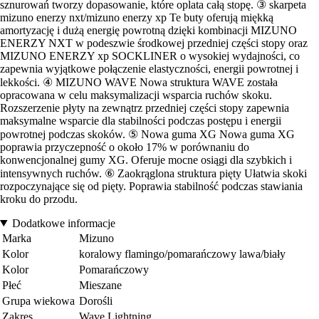
sznurowań tworzy dopasowanie, które oplata całą stopę. ③ skarpeta
mizuno enerzy nxt/mizuno enerzy xp Te buty oferują miękką
amortyzację i dużą energię powrotną dzięki kombinacji MIZUNO
ENERZY NXT w podeszwie środkowej przedniej części stopy oraz
MIZUNO ENERZY xp SOCKLINER o wysokiej wydajności, co
zapewnia wyjątkowe połączenie elastyczności, energii powrotnej i
lekkości. ④ MIZUNO WAVE Nowa struktura WAVE została
opracowana w celu maksymalizacji wsparcia ruchów skoku.
Rozszerzenie płyty na zewnątrz przedniej części stopy zapewnia
maksymalne wsparcie dla stabilności podczas postępu i energii
powrotnej podczas skoków. ⑤ Nowa guma XG Nowa guma XG
poprawia przyczepność o około 17% w porównaniu do
konwencjonalnej gumy XG. Oferuje mocne osiągi dla szybkich i
intensywnych ruchów. ⑥ Zaokrąglona struktura pięty Ułatwia skoki
rozpoczynające się od pięty. Poprawia stabilność podczas stawiania
kroku do przodu.
Dodatkowe informacje
Marka
Mizuno
Kolor
koralowy flamingo/pomarańczowy lawa/biały
Kolor
Pomarańczowy
Płeć
Mieszane
Grupa wiekowa
Dorośli
Zakres
Wave Lightning