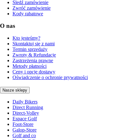
Śledź zamówienie
Zwróć zamówienie
Kody rabatowe
O nas
Kto jesteśmy?
Skontaktuj się z nami
Termin sprzedaży
Zwroty & Refundacje
Zastrzeżenia prawne
Metody płatności
Ceny i opcje dostawy
Oświadczenie o ochronie prywatności
Nasze sklepy
Daily Bikers
Direct Running
Direct-Volley
Espace Golf
Foot-Store
Galop-Store
Golf and co