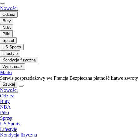
Nowości
Odzież
Buty
NBA
Piłki
Sprzęt
US Sports
Lifestyle
Kondycja fizyczna
Wyprzedaż
Marki
Serwis posprzedażowy we Francja
Bezpieczna płatność
Łatwe zwroty
Szukaj
Nowości
Odzież
Buty
NBA
Piłki
Sprzęt
US Sports
Lifestyle
Kondycja fizyczna