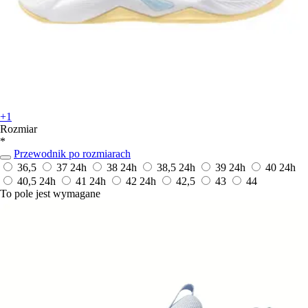
+1
Rozmiar
*
Przewodnik po rozmiarach
36,5
37
24h
38
24h
38,5
24h
39
24h
40
24h
40,5
24h
41
24h
42
24h
42,5
43
44
To pole jest wymagane