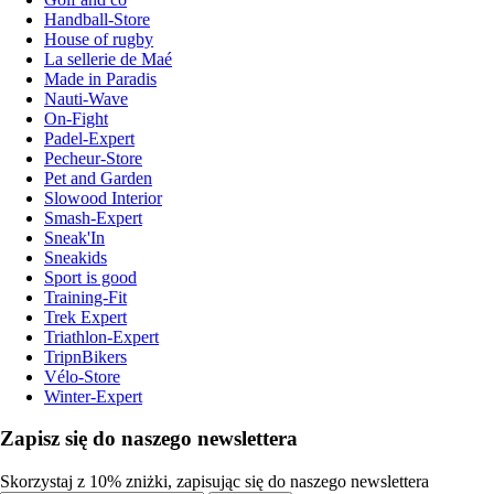
Handball-Store
House of rugby
La sellerie de Maé
Made in Paradis
Nauti-Wave
On-Fight
Padel-Expert
Pecheur-Store
Pet and Garden
Slowood Interior
Smash-Expert
Sneak'In
Sneakids
Sport is good
Training-Fit
Trek Expert
Triathlon-Expert
TripnBikers
Vélo-Store
Winter-Expert
Zapisz się do naszego newslettera
Skorzystaj z 10% zniżki, zapisując się do naszego newslettera