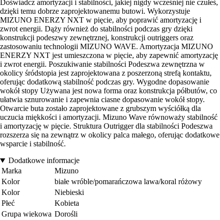
Doświadcz amortyzacji i stabilności, jakiej nigdy wcześniej nie czułeś,
dzięki temu dobrze zaprojektowanemu butowi. Wykorzystuje
MIZUNO ENERZY NXT w pięcie, aby poprawić amortyzację i
zwrot energii. Dąży również do stabilności podczas gry dzięki
konstrukcji podeszwy zewnętrznej, konstrukcji outriggers oraz
zastosowaniu technologii MIZUNO WAVE. Amortyzacja MIZUNO
ENERZY NXT jest umieszczona w pięcie, aby zapewnić amortyzację
i zwrot energii. Poszukiwanie stabilności Podeszwa zewnętrzna w
okolicy śródstopia jest zaprojektowana z poszerzoną strefą kontaktu,
oferując dodatkową stabilność podczas gry. Wygodne dopasowanie
wokół stopy Używana jest nowa forma oraz konstrukcja półbutów, co
ułatwia sznurowanie i zapewnia ciasne dopasowanie wokół stopy.
Otwarcie buta zostało zaprojektowane z grubszym wyściółką dla
uczucia miękkości i amortyzacji. Mizuno Wave równoważy stabilność
i amortyzację w pięcie. Struktura Outrigger dla stabilności Podeszwa
rozszerza się na zewnątrz w okolicy palca małego, oferując dodatkowe
wsparcie i stabilność.
Dodatkowe informacje
Marka
Mizuno
Kolor
białe wróble/pomarańczowa lawa/koral różowy
Kolor
Niebieski
Płeć
Kobieta
Grupa wiekowa
Dorośli