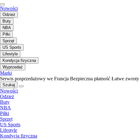
Nowości
Odzież
Buty
NBA
Piłki
Sprzęt
US Sports
Lifestyle
Kondycja fizyczna
Wyprzedaż
Marki
Serwis posprzedażowy we Francja
Bezpieczna płatność
Łatwe zwroty
Szukaj
Nowości
Odzież
Buty
NBA
Piłki
Sprzęt
US Sports
Lifestyle
Kondycja fizyczna