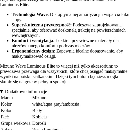
Luminous Elite:
Technologia Wave
: Dla optymalnej amortyzacji i wsparcia łuku
stopy.
Superskuteczna przyczepność
: Podeszwa zaprojektowana
specjalnie, aby oferować doskonałą trakcję na powierzchniach
wewnętrznych.
Komfort i wentylacja
: Lekkie i przewiewne materiały dla
niezrównanego komfortu podczas meczów.
Ergonomiczny design
: Zapewnia idealne dopasowanie, aby
maksymalizować osiągi.
Mizuno Wave Luminous Elite to więcej niż tylko akcesorium; to
prawdziwa przewaga dla wszystkich, które chcą osiągać maksymalne
wyniki na boisku siatkarskim. Dzięki tym butom będziesz mogła
skupić się na grze w pełnym spokoju.
Dodatkowe informacje
Marka
Mizuno
Kolor
white/aqua gray/ambrosia
Kolor
Biały
Płeć
Kobieta
Grupa wiekowa
Dorośli
Zakres
Wave Luminous