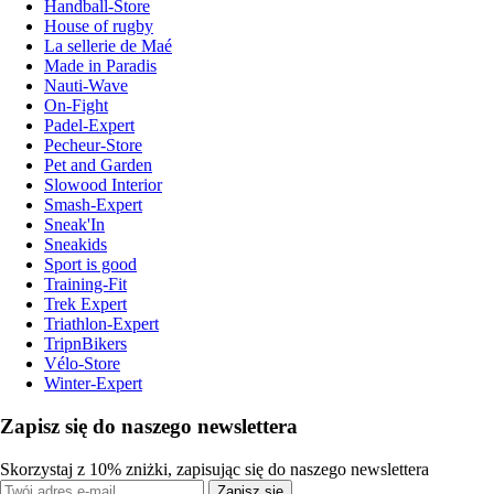
Handball-Store
House of rugby
La sellerie de Maé
Made in Paradis
Nauti-Wave
On-Fight
Padel-Expert
Pecheur-Store
Pet and Garden
Slowood Interior
Smash-Expert
Sneak'In
Sneakids
Sport is good
Training-Fit
Trek Expert
Triathlon-Expert
TripnBikers
Vélo-Store
Winter-Expert
Zapisz się do naszego newslettera
Skorzystaj z 10% zniżki, zapisując się do naszego newslettera
Zapisz się