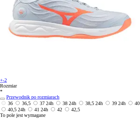
+-2
Rozmiar
*
Przewodnik po rozmiarach
36
36,5
37
24h
38
24h
38,5
24h
39
24h
40
40,5
24h
41
24h
42
42,5
To pole jest wymagane