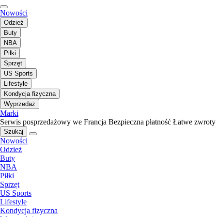
Nowości
Odzież
Buty
NBA
Piłki
Sprzęt
US Sports
Lifestyle
Kondycja fizyczna
Wyprzedaż
Marki
Serwis posprzedażowy we Francja
Bezpieczna płatność
Łatwe zwroty
Szukaj
Nowości
Odzież
Buty
NBA
Piłki
Sprzęt
US Sports
Lifestyle
Kondycja fizyczna