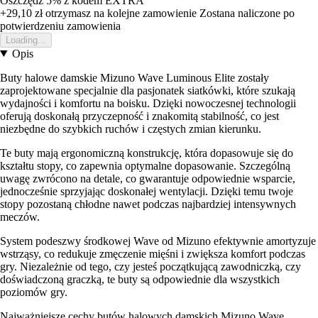
Oszczędź 5%
z kodem
EXTRA
+29,10 zł
otrzymasz na kolejne zamowienie
Zostana naliczone po
potwierdzeniu zamowienia
Loading...
Opis
Buty halowe damskie Mizuno Wave Luminous Elite zostały
zaprojektowane specjalnie dla pasjonatek siatkówki, które szukają
wydajności i komfortu na boisku. Dzięki nowoczesnej technologii
oferują doskonałą przyczepność i znakomitą stabilność, co jest
niezbędne do szybkich ruchów i częstych zmian kierunku.
Te buty mają ergonomiczną konstrukcję, która dopasowuje się do
kształtu stopy, co zapewnia optymalne dopasowanie. Szczególną
uwagę zwrócono na detale, co gwarantuje odpowiednie wsparcie,
jednocześnie sprzyjając doskonałej wentylacji. Dzięki temu twoje
stopy pozostaną chłodne nawet podczas najbardziej intensywnych
meczów.
System podeszwy środkowej Wave od Mizuno efektywnie amortyzuje
wstrząsy, co redukuje zmęczenie mięśni i zwiększa komfort podczas
gry. Niezależnie od tego, czy jesteś początkującą zawodniczką, czy
doświadczoną graczką, te buty są odpowiednie dla wszystkich
poziomów gry.
Najważniejsze cechy butów halowych damskich Mizuno Wave