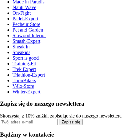
Made in Paradis
Nauti-Wave
On-Fight
Padel-Expert
Pecheur-Store
Pet and Garden
Slowood Interior
Smash-Expert
Sneak'In
Sneakids
Sport is good
Training-Fit
Trek Expert
Triathlon-Expert
TripnBikers
Vélo-Store
Winter-Expert
Zapisz się do naszego newslettera
Skorzystaj z 10% zniżki, zapisując się do naszego newslettera
Zapisz się
Bądźmy w kontakcie