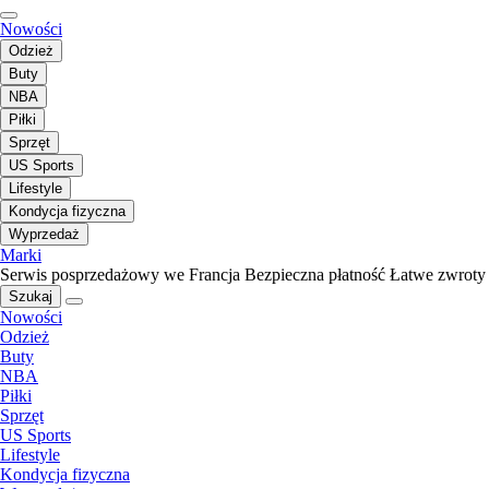
Nowości
Odzież
Buty
NBA
Piłki
Sprzęt
US Sports
Lifestyle
Kondycja fizyczna
Wyprzedaż
Marki
Serwis posprzedażowy we Francja
Bezpieczna płatność
Łatwe zwroty
Szukaj
Nowości
Odzież
Buty
NBA
Piłki
Sprzęt
US Sports
Lifestyle
Kondycja fizyczna