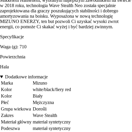
Mikkelem Hansenem, wybranym najlepszym zawodnikiem na świecie
w 2018 roku, technologia Wave Stealth Neo została specjalnie
zaprojektowana dla graczy poszukujących stabilności i dobrego
amortyzowania na boisku. Wyposażona w nową technologię
MIZUNO ENERZY, ten but pozwoli Ci uzyskać wysoki zwrot
energii, co pomoże Ci skakać wyżej i być bardziej zwinnym.
Specyfikacje
Waga (g): 710
Powierzchnia
Hala
Dodatkowe informacje
Marka
Mizuno
Kolor
white/black/fiery red
Kolor
Biały
Płeć
Mężczyzna
Grupa wiekowa
Dorośli
Zakres
Wave Stealth
Materiał główny
materiał syntetyczny
Podeszwa
materiał syntetyczny