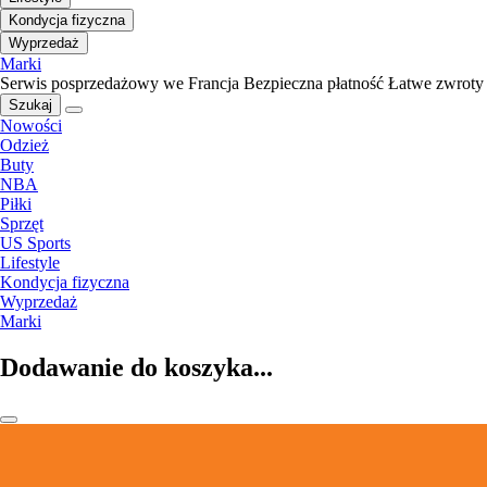
Kondycja fizyczna
Wyprzedaż
Marki
Serwis posprzedażowy we Francja
Bezpieczna płatność
Łatwe zwroty
Szukaj
Nowości
Odzież
Buty
NBA
Piłki
Sprzęt
US Sports
Lifestyle
Kondycja fizyczna
Wyprzedaż
Marki
Dodawanie do koszyka...