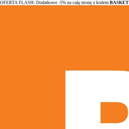
OFERTA FLASH: Dodatkowe -5% na całą stronę z kodem
BASKET