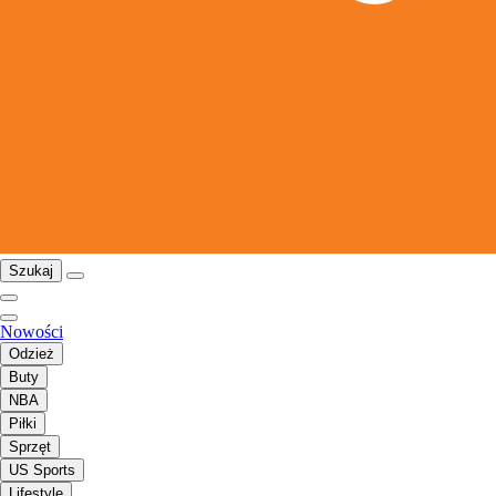
Szukaj
Nowości
Odzież
Buty
NBA
Piłki
Sprzęt
US Sports
Lifestyle