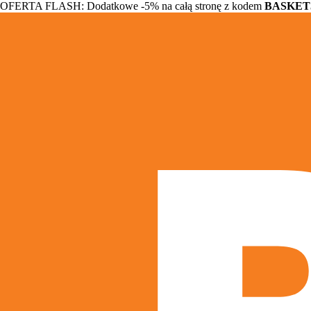
OFERTA FLASH: Dodatkowe -5% na całą stronę z kodem
BASKET