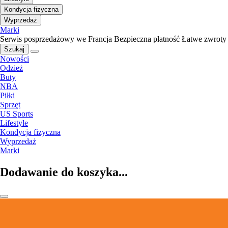
Kondycja fizyczna
Wyprzedaż
Marki
Serwis posprzedażowy we Francja
Bezpieczna płatność
Łatwe zwroty
Szukaj
Nowości
Odzież
Buty
NBA
Piłki
Sprzęt
US Sports
Lifestyle
Kondycja fizyczna
Wyprzedaż
Marki
Dodawanie do koszyka...