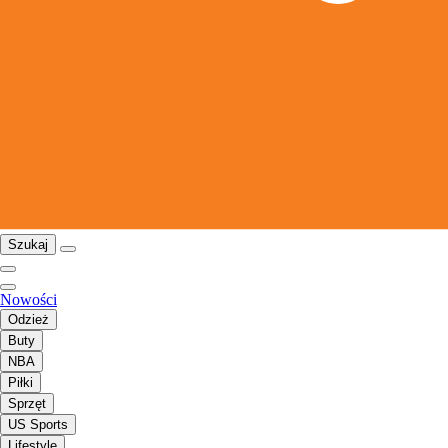
Szukaj
Nowości
Odzież
Buty
NBA
Piłki
Sprzęt
US Sports
Lifestyle