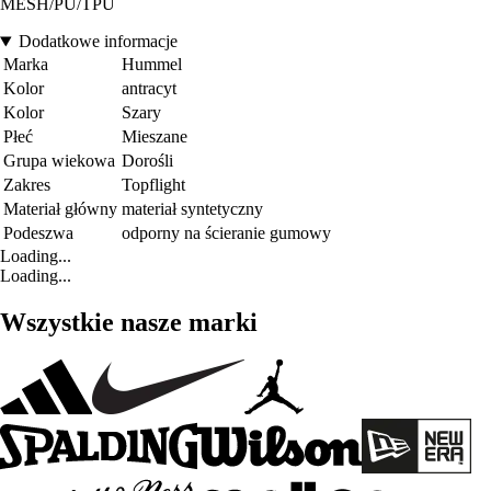
MESH/PU/TPU
Dodatkowe informacje
Marka
Hummel
Kolor
antracyt
Kolor
Szary
Płeć
Mieszane
Grupa wiekowa
Dorośli
Zakres
Topflight
Materiał główny
materiał syntetyczny
Podeszwa
odporny na ścieranie gumowy
Loading...
Loading...
Wszystkie nasze marki