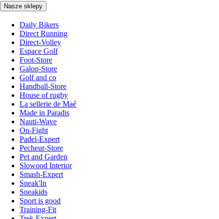
Nasze sklepy
Daily Bikers
Direct Running
Direct-Volley
Espace Golf
Foot-Store
Galop-Store
Golf and co
Handball-Store
House of rugby
La sellerie de Maé
Made in Paradis
Nauti-Wave
On-Fight
Padel-Expert
Pecheur-Store
Pet and Garden
Slowood Interior
Smash-Expert
Sneak'In
Sneakids
Sport is good
Training-Fit
Trek Expert