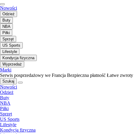
Nowości
Odzież
Buty
NBA
Piłki
Sprzęt
US Sports
Lifestyle
Kondycja fizyczna
Wyprzedaż
Marki
Serwis posprzedażowy we Francja
Bezpieczna płatność
Łatwe zwroty
Szukaj
Nowości
Odzież
Buty
NBA
Piłki
Sprzęt
US Sports
Lifestyle
Kondycja fizyczna