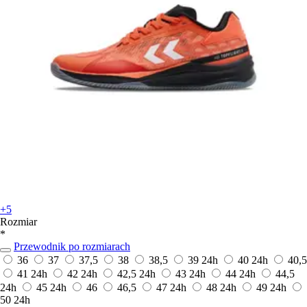
+5
Rozmiar
*
Przewodnik po rozmiarach
36
37
37,5
38
38,5
39
24h
40
24h
40,5
41
24h
42
24h
42,5
24h
43
24h
44
24h
44,5
24h
45
24h
46
46,5
47
24h
48
24h
49
24h
50
24h