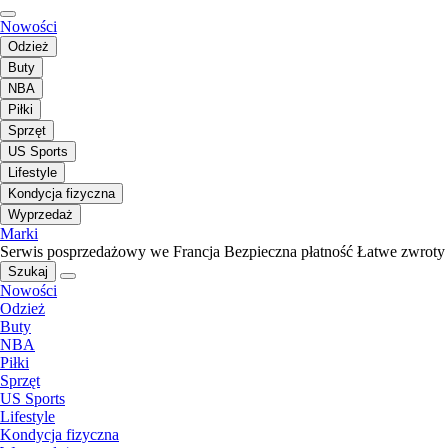
Nowości
Odzież
Buty
NBA
Piłki
Sprzęt
US Sports
Lifestyle
Kondycja fizyczna
Wyprzedaż
Marki
Serwis posprzedażowy we Francja
Bezpieczna płatność
Łatwe zwroty
Szukaj
Nowości
Odzież
Buty
NBA
Piłki
Sprzęt
US Sports
Lifestyle
Kondycja fizyczna