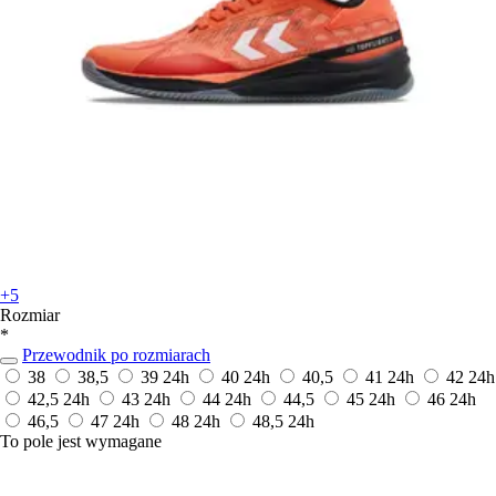
+5
Rozmiar
*
Przewodnik po rozmiarach
38
38,5
39
24h
40
24h
40,5
41
24h
42
24h
42,5
24h
43
24h
44
24h
44,5
45
24h
46
24h
46,5
47
24h
48
24h
48,5
24h
To pole jest wymagane