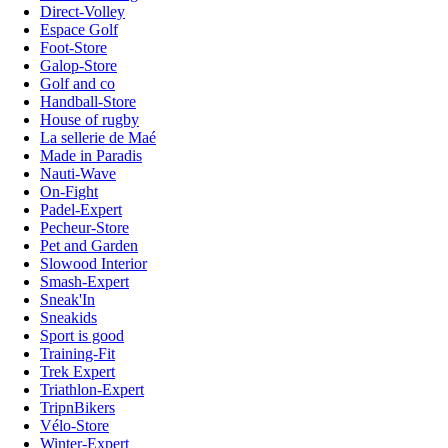
Direct-Volley
Espace Golf
Foot-Store
Galop-Store
Golf and co
Handball-Store
House of rugby
La sellerie de Maé
Made in Paradis
Nauti-Wave
On-Fight
Padel-Expert
Pecheur-Store
Pet and Garden
Slowood Interior
Smash-Expert
Sneak'In
Sneakids
Sport is good
Training-Fit
Trek Expert
Triathlon-Expert
TripnBikers
Vélo-Store
Winter-Expert