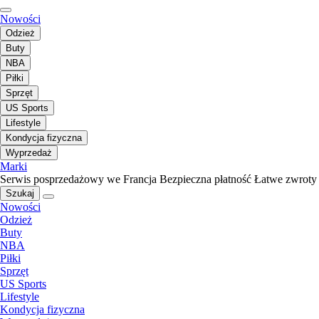
Nowości
Odzież
Buty
NBA
Piłki
Sprzęt
US Sports
Lifestyle
Kondycja fizyczna
Wyprzedaż
Marki
Serwis posprzedażowy we Francja
Bezpieczna płatność
Łatwe zwroty
Szukaj
Nowości
Odzież
Buty
NBA
Piłki
Sprzęt
US Sports
Lifestyle
Kondycja fizyczna