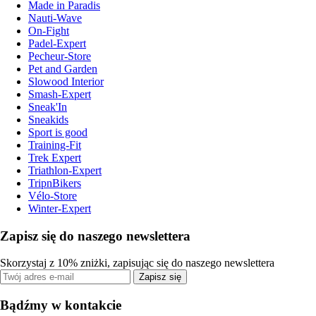
Made in Paradis
Nauti-Wave
On-Fight
Padel-Expert
Pecheur-Store
Pet and Garden
Slowood Interior
Smash-Expert
Sneak'In
Sneakids
Sport is good
Training-Fit
Trek Expert
Triathlon-Expert
TripnBikers
Vélo-Store
Winter-Expert
Zapisz się do naszego newslettera
Skorzystaj z 10% zniżki, zapisując się do naszego newslettera
Zapisz się
Bądźmy w kontakcie