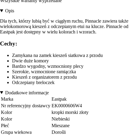
Wszystkie warianty wyprzedane
Opis
Dla tych, którzy lubią być w ciągłym ruchu, Pinnacle zawiera także
wielokomorową kieszeń z odczepianym etui na klucze. Pinnacle od
Eastpak jest dostępny w wielu kolorach i wzorach.
Cechy:
Zamykana na zamek kieszeń siatkowa z przodu
Dwie duże komory
Bardzo wygodny, wzmocniony plecy
Szerokie, wzmocnione ramiączka
Kieszeń z organizatorem z przodu
Odczepiany breloczek
Dodatkowe informacje
Marka
Eastpak
Nr referencyjny dostawcy
EK0000606W4
Kolor
kropki morski złoty
Kolor
Niebieski
Płeć
Mieszane
Grupa wiekowa
Dorośli