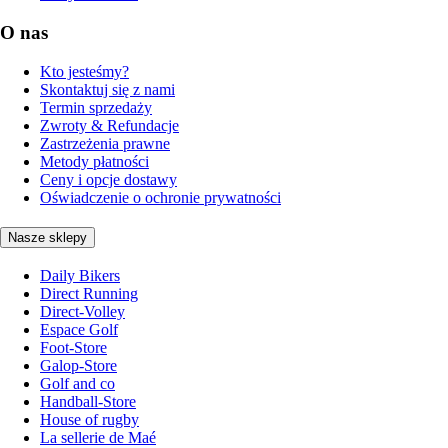
O nas
Kto jesteśmy?
Skontaktuj się z nami
Termin sprzedaży
Zwroty & Refundacje
Zastrzeżenia prawne
Metody płatności
Ceny i opcje dostawy
Oświadczenie o ochronie prywatności
Nasze sklepy
Daily Bikers
Direct Running
Direct-Volley
Espace Golf
Foot-Store
Galop-Store
Golf and co
Handball-Store
House of rugby
La sellerie de Maé