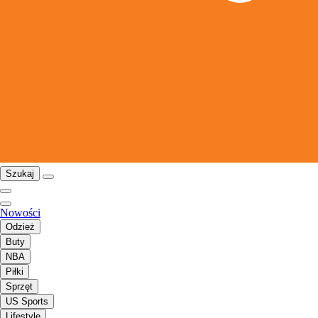
Szukaj
Nowości
Odzież
Buty
NBA
Piłki
Sprzęt
US Sports
Lifestyle