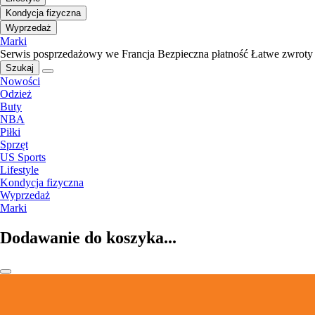
Kondycja fizyczna
Wyprzedaż
Marki
Serwis posprzedażowy we Francja
Bezpieczna płatność
Łatwe zwroty
Szukaj
Nowości
Odzież
Buty
NBA
Piłki
Sprzęt
US Sports
Lifestyle
Kondycja fizyczna
Wyprzedaż
Marki
Dodawanie do koszyka...