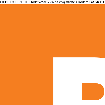
OFERTA FLASH: Dodatkowe -5% na całą stronę z kodem
BASKET