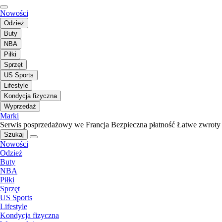
Nowości
Odzież
Buty
NBA
Piłki
Sprzęt
US Sports
Lifestyle
Kondycja fizyczna
Wyprzedaż
Marki
Serwis posprzedażowy we Francja
Bezpieczna płatność
Łatwe zwroty
Szukaj
Nowości
Odzież
Buty
NBA
Piłki
Sprzęt
US Sports
Lifestyle
Kondycja fizyczna