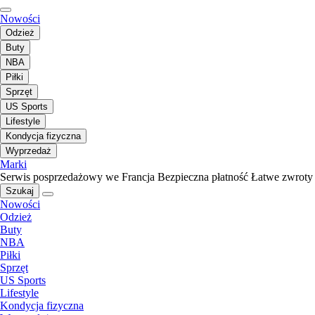
Nowości
Odzież
Buty
NBA
Piłki
Sprzęt
US Sports
Lifestyle
Kondycja fizyczna
Wyprzedaż
Marki
Serwis posprzedażowy we Francja
Bezpieczna płatność
Łatwe zwroty
Szukaj
Nowości
Odzież
Buty
NBA
Piłki
Sprzęt
US Sports
Lifestyle
Kondycja fizyczna