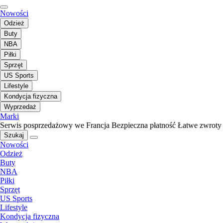
Nowości
Odzież
Buty
NBA
Piłki
Sprzęt
US Sports
Lifestyle
Kondycja fizyczna
Wyprzedaż
Marki
Serwis posprzedażowy we Francja
Bezpieczna płatność
Łatwe zwroty
Szukaj
Nowości
Odzież
Buty
NBA
Piłki
Sprzęt
US Sports
Lifestyle
Kondycja fizyczna