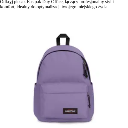
Odkryj plecak Eastpak Day Office, łączący profesjonalny styl i
komfort, idealny do optymalizacji twojego miejskiego życia.